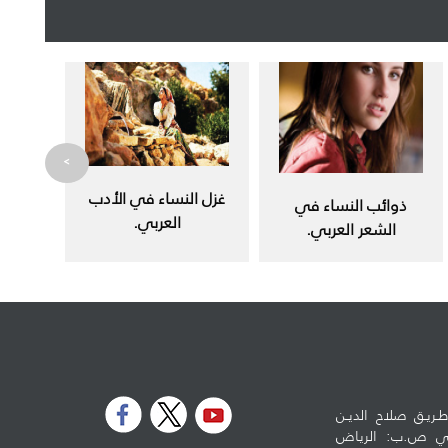
>
غزل النساء في الأدب
ذوائب النساء في
العربي.
الشعر العربي.
ـريـق صلاح الديـن
لوطي ص.ب: الرياض
5973 - الرمز البريدي: 11432 تلفون: 96614778990