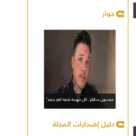
حوار
جيسون سايلر: كل مهمة فنية لغز جديد'
دليل إصدارات المجلة