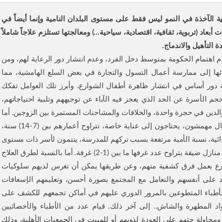
ة الآخذة في النمو ليس فقط على مستوى البلدان النامية وإنما أيضاً في
بعاد (تربوية، ثقافية، اقتصادية، سياحية...) ومعالجتها تستلزم علاجاً شاملاً
دة التأهيل والاندماج.
دم اهتمام الحكومة بمتوسط دخل الفرد، وعدم انتشار دور الرعاية لهم، ومن
نائها إلى ممارسة أعمال التسول والتجارة في بعض السلع الهامشية، مما
ة دور أساس في انتشار ظاهرة أطفال الشوارع، وأبرز تلك العوامل تفكك
 حجم الأسرة عن الحد الذي يعجز فيه الآباء عن توجيههم وتلبية احتياجاتهم‏،
لوالدين في حجرة واحدة‏، والخلافات والمشاحنات المستمرة بين الزوجين‏.‏ أما
عن خصائص أطفال الشوارع فهي تتلخص في أنهم أطفال مهمشون، يحتاجون إلى عناية خاصة، تتراوح أعمارهم بين (7-14) سنة،
تدائية، نسبة الأمية مرتفعة بسبب تركهم للمدرسة، ينتمون لأسر ذات مستوى
اقتصادي وتعليمي متدن، أسرهم كبيرة العدد وتعيش في منازل ضيقة يتراوح عدد غرفها ما بين (1-2) غرفة. أما بالنسبة لطرق العلاج
رع بعمل فرق كشفية منهم، وعن طريقها يمكن أن تغرس لديهم سلوكيات
د على أنفسهم والتعامل مع المجتمع بصورة أحسن، وتعليمهم الإسعافات
الأطباء المتطوعين بالمرور الدوري عليهم في أماكن تجمعهم للكشف على
اد المطهرة والشاش.. إلى آخر ذلك. قيام عدد من الأطباء والأخصائيين
ومحاولة حثهم على العودة لذويهم أو للمبيت في الجمعيات الأهلية، وذلك