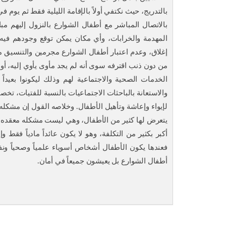
بالتدريج، حيث نكتفي أولاً بالإقامة الليلية فقط ثم يوم ف
بالاتصال المباشر مع أطفال الشوارع بالنزول إليهم م
المهدمة والخرابات، وأي مكان يمكن توقع وجودهم فيه،
إغلاق، وعدم اعتبار أطفال الشوارع مجرمين والتنسيق 
من دون ذنب اقترفه سوى أنه لم يجد مأوى يأوي إليه، أو
الخدمات الصحية والاجتماعية لهم وذلك ليكونوا بعيداً
والاستعانة بالباحثات الاجتماعيات بالنسبة للفتيات، 
لإيواء وإعاشة وتأهيل الأطفال. وخلاصه القول إن مشكله
يتعرض لها كثير من الأطفال، وهي ليست مشكله معقده أو
أكبر بكثير من التكلفة، وهو لا يكون عائداً مادياً فقط وإ
فعندها يكون الأطفال أشخاص أسوياء علمياً وصحياً ونفس
أطفال الشوارع بل يعيشون جميعاً في أمان.