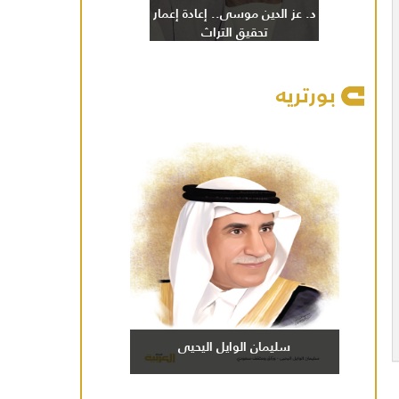
د. عز الدين موسى.. إعادة إعمار
تحقيق التراث
بورتريه
سليمان الوايل اليحيى