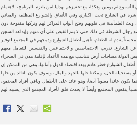
ي الأسبوع ثم يومين وهكذا، مع تحفيزهم بهدايا لمن يلتزم بالبرنامج، الاهتمام
باشرة في الشارع تحت الكباري وفي الأنفاق والشوارع المظلمة والمباني
 وبث الطمأنينة في قلوبهم وفتح أبواب المراكز لهم وتركها مفتوحة دون
مع رجال الشرطة في ذلك حتى لا يتم القبض على أي منهم وإيداعه السجن
 محسناً يقدم له الطعام، تأهيل أطفال الشوارع ودمجهم في المجتمع لتوفير
 عن الشارع، تدريب الاختصاصيين والاجتماعيين والنفسيين للتعامل معهم
تخصيص الدولة مساحات أرض تتناسب مع هذه الأعداد لإقامة مدن في الصحراء
 أطفال الشوارع خطر هادم يهدد اقتصاد الدول وأمانها، وهي من الممكن إن
 مستحيلة الحل، ويمكننا حلها بالجهد والمال، وسوف يكون العائد من حلها
نما يكون عائداً معنوياً أيضاً، وهو عائد على الأطفال وباقي أفراد المجتمع،
ياً ينفعون المجتمع وأيضاً لا يحدث قلق لأفراد المجتمع الذي يسببه لهم