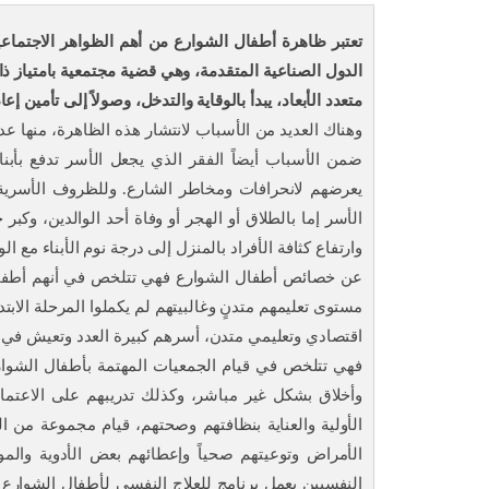
تعتبر ظاهرة أطفال الشوارع من أهم الظواهر الاجتماعي
الدول الصناعية المتقدمة، وهي قضية مجتمعية بامتياز ذات أ
متعدد الأبعاد، يبدأ بالوقاية والتدخل، وصولاً إلى تأمين إعا
وهناك العديد من الأسباب لانتشار هذه الظاهرة، منها ع
ضمن الأسباب أيضاً الفقر‏ الذي يجعل الأسر تدفع بأب
يعرضهم لانحرافات ومخاطر الشارع‏.‏ وللظروف الأسري
الأسر إما بالطلاق أو الهجر أو وفاة أحد الوالدين‏، وكبر
وارتفاع كثافة الأفراد بالمنزل إلى درجة نوم الأبناء مع ا
مستوى تعليمهم متدنٍ وغالبيتهم لم يكملوا المرحلة الاب
فهي تتلخص في قيام الجمعيات المهتمة بأطفال الشوا
وأخلاق بشكل غير مباشر، وكذلك تدريبهم على الاعتما
الأولية والعناية بنظافتهم وصحتهم، قيام مجموعة من 
الأمراض وتوعيتهم صحياً وإعطائهم بعض الأدوية والمو
النفسيين بعمل برنامج للعلاج النفسي لأطفال الشوارع 