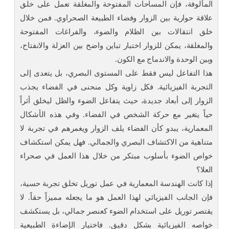
المألوفة، فإن المساحات المفتوحة والمغلقة تعمل على خلق
علاقة حوارية بين الزوار وفضاء الطبيعة الصحراوي. فمن خلال
خلق انتقالات بين الظلام والضوء، والفراغات المفتوحة
والمغلقة، يمكن للزوار اختبار تباين واضح بين العزلة والانفتاح،
وبين الوحدة والاندماج مع الكون.
هذا التفاعل ليس فقط على المستوى البصري، بل يتعدى إلى
التجربة الفيزيائية. فكل زاوية وكل منحنى في الفضاء يجذب
الزوار إلى أبعاد جديدة، حيث يتفاعل الضوء والظل ليخلق أثراً
حياً يتغير مع حركة الشخص في الفضاء. وفي هذه الأشكال
المعمارية، يبدو كأن الفضاء يلف الزوار ويغمرهم في تجربة لا
متناهية من الاكتشاف البصري والجمالي. فهل يمكن استكشاف
خواص الضوء بأسلوب مبتكر من خلال هذا العمل في صحراء
العلا؟
إذا كانت الهندسة المعمارية في عمل توريل تخلق تجربة حسية،
فإن الجانب الفيزيائي لهذا العمل هو ما يجعله مميزاً حقاً. لا
يقتصر توريل على استخدام الضوء كعنصر جمالي، بل يستكشف
خواصه الفيزيائية بشكل دقيق. فاختيار الإضاءة الطبيعية