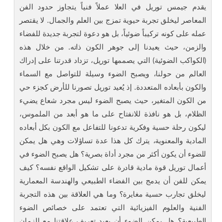
يقدم جيمس توريل في العلا عملاً فنياً يتجاوز حدود الفن
المعاصر ليخلق تجربة حيوية تمزج بين العلم والجمال. لا يقتصر
عمله على كونه تركيباً ضوئياً، بل هو دعوة لتجربة جديدة للفضاء
والزمن، حيث يعيدنا إلى جوهر الكون ذاته. من خلال هذه
(الكواكب الضوئية) التي يصممها توريل، تزداد قدرتنا على إدراك
العالم من حولنا، ويصبح الضوء وسيلة للتواصل مع السماء
والكون بأبعاده المتعددة. إذ يُعيد توريل تصورنا للأرض كجزء حي
من الكون المتغير، حيث يصبح الضوء ليس مجرد شعاع يضيء
الظلام، بل هو نافذة للانفتاح على ما هو أبعد من الملموس،
ليكون رحلة حسية وفكرية تدعونا للتفاعل مع الكون بكل أبعاده
المادية والمعنوية، يترك كل هذا عدة تساؤلات وهي هل يمكن
للضوء أن يكون أكثر من مجرد أداة بصرية؟ هل يصبح الضوء في
أعمال توريل قوة مادية قادرة على تشكيل الواقع نفسه؟ كيف
يمكن للفن أن يدمج بين الفضاء الطبيعي والهندسة المعمارية
ليخلق تجارب حسية مغايرة؟ وما هي العلاقة بين هذه التجربة
الفنية والعلوم الفيزيائية التي تعتمد على خصائص الضوء
الطبيعية؟ هل يمكن للضوء أن يعيد تعريف علاقتنا مع الزمان