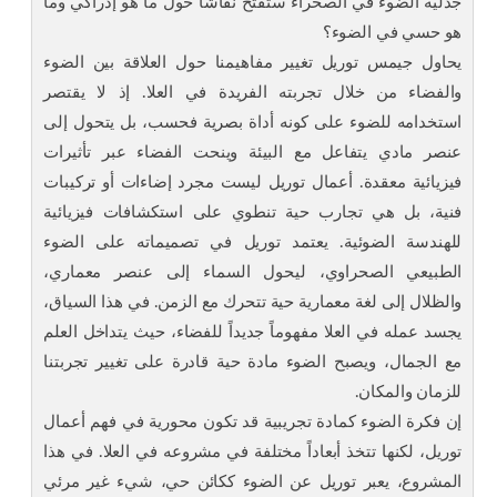
جدلية الضوء في الصحراء ستفتح نقاشاً حول ما هو إدراكي وما
هو حسي في الضوء؟
يحاول جيمس توريل تغيير مفاهيمنا حول العلاقة بين الضوء
والفضاء من خلال تجربته الفريدة في العلا. إذ لا يقتصر
استخدامه للضوء على كونه أداة بصرية فحسب، بل يتحول إلى
عنصر مادي يتفاعل مع البيئة وينحت الفضاء عبر تأثيرات
فيزيائية معقدة. أعمال توريل ليست مجرد إضاءات أو تركيبات
فنية، بل هي تجارب حية تنطوي على استكشافات فيزيائية
للهندسة الضوئية. يعتمد توريل في تصميماته على الضوء
الطبيعي الصحراوي، ليحول السماء إلى عنصر معماري،
والظلال إلى لغة معمارية حية تتحرك مع الزمن. في هذا السياق،
يجسد عمله في العلا مفهوماً جديداً للفضاء، حيث يتداخل العلم
مع الجمال، ويصبح الضوء مادة حية قادرة على تغيير تجربتنا
للزمان والمكان.
إن فكرة الضوء كمادة تجريبية قد تكون محورية في فهم أعمال
توريل، لكنها تتخذ أبعاداً مختلفة في مشروعه في العلا. في هذا
المشروع، يعبر توريل عن الضوء ككائن حي، شيء غير مرئي