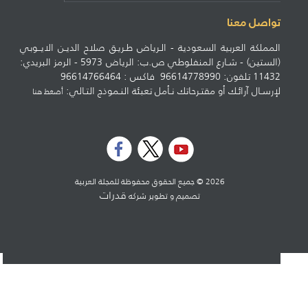
تواصل معنا
المملكة العربية السعودية - الـرياض طـريـق صلاح الديـن الايــوبي
(الستين) - شـارع المنفلوطي ص.ب: الرياض 5973 - الرمز البريدي:
11432 تلفون: 96614778990 فاكس : 96614766464
لإرسـال آرائـك أو مقتـرحاتك نـأمل تعبئة النـموذج التـالي:
أضغط هنا
2026 © جميع الحقوق محفوظة للمجلة العربية
قدرات
تصميم و تطوير شركه