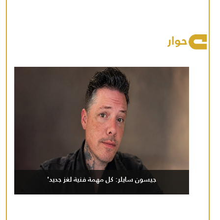
حوار
جيسون سايلر: كل مهمة فنية لغز جديد'