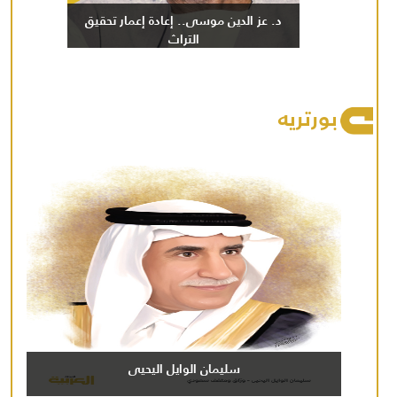
د. عز الدين موسى.. إعادة إعمار تحقيق
التراث
بورتريه
سليمان الوايل اليحيى