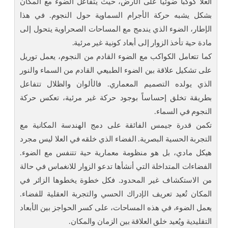
العلا كوكباً ضوئياً على الأرض، حيث يتفاعل الضوء مع المكان
بشكل يشبه حركة الأجرام السماوية حول النجوم. في هذا
الإطار، الضوء الذي يندمج مع المساحات الصحراوية يتحول إلى
مادة حية تأخذ الزوار إلى أبعاد كونية غير مرئية.
كما تتعامل الكواكب مع الضوء القادم من النجوم، يعمل توريل
على تشكيل علاقة بين الضوء الطبيعي القادم من السماء والنور
الذي يولده التصميم المعماري. فالألوان والظلال تتفاعل
بطريقة تخلق إحساساً بوجود حركة غير مرئية، تعكس حركة
النجوم في السماء.
تكمن قدرة جيمس الفائقة على دمج الهندسة المكانية مع
التجربة الحسية البصرية. الفضاء الذي خلقه في العلا ليس مجرد
هيكل مادي، بل هو منظومة معمارية حية تتنفس مع الضوء.
الفضاءات المتداخلة التي أنشأها تدعو الزوار للانغماس في حالة
من الاستكشاف غير المحدود. فكل خطوة يخطوها الزائر في
المكان تُعيد تعريف الإدراك الحسي والتجربة العقلية للفضاء.
يعمل الضوء، في هذه المساحات، على كسر الحواجز بين الأبعاد
التقليدية ويُعيد خلق العلاقة بين الزمان والمكان.