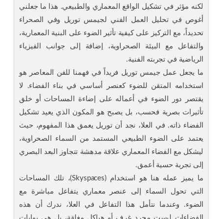
لكنه مؤثر في تشكيل الواقع المعماري والطبيعي. هذا ما جعلني
أغوص في تحليل العمل الفني لجيمس توريل وفي الصحراء
تحديداً، مع التركيز على كيفية تأثير الضوء على البنية المعمارية،
والتفاعل مع البيئة الصحراوية، إضافة إلى جوانب الفيزياء
الرياضية في تجربته الفنية.
ما يجعل عمل جيمس توريل فريداً في فهمنا للفن المعاصر هو
استخدامه المتقن للضوء كعنصر أساسي في بناء الفضاء. لا
يقتصر دور الضوء في أعماله على إضاءة المساحات أو خلق
تأثيرات بصرية فحسب، بل يصبح هو المكون الذي يعيد تشكيل
الفضاء ذاته. في العلا، نجد أن توريل يعمق هذا المفهوم، حيث
يعتمد على الضوء الطبيعي المستمد من السماء الصحراوية،
ليشكل مع الفضاء المعماري علاقة مدهشة تتجاوز البعد البصري
إلى تجربة حسية أعمق.
ما يميز عمله هنا هو استخدام (Skyspaces)، تلك المساحات
التي تحول السماء إلى عنصر معماري يتفاعل مباشرة مع
الضوء. وعندما نتأمل هذا التفاعل في العلا، ندرك أن هذه
الفضاءات ليست مجرد غرف أو هياكل مغلقة، بل هي بوابات