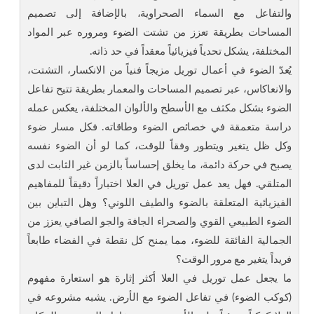
والتفاعل مع السماء الصحراوية، بالإضافة إلى تصميم
المساحات بطريقة تعزز من تشتت الضوء ومروره عبر المواد
المختلفة، يشكل تحدياً فيزيائياً معقداً في حد ذاته.
يُعدّ الضوء في أعمال توريل مزيجاً فنياً من الانكسار، التشتت،
والانعاكاس، عبر تصميم المساحات والمعمار بطريقة تتيح تفاعل
الضوء بشكل مكثف مع الأسطح والألوان المختلفة، يعكس عمله
دراسة متعمقة في خصائص الضوء وطاقاته. فكل مسار ضوء
وكل ظل يتغير ويتطور وفقاً للوقت، كما لو أن الضوء نفسه
يصبح في حركة دائمة، ما يخلق إحساساً بالزمن غير الثابت لدى
المتلقي. فهل يعد عمل توريل في العلا اختباراً دقيقاً للمفاهيم
الفيزيائية المتعلقة بالضوء والطيف اللوني؟ وهل التباين بين
الضوء الطبيعي القوي والصحراء الجافة والجو الصافي يعزز من
الجمالية الفائقة للضوء، مما يمنح كل نقطة في الفضاء طابعاً
فريداً يتغير مع مرور الوقت؟
ما يجعل عمل توريل في العلا أكثر إثارة هو استعارة مفهوم
(كوكب الضوء) في تفاعل الضوء مع الأرض. يشبه مشروعه في