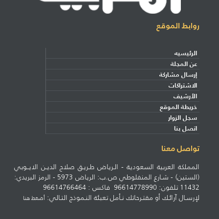
روابط الموقع
الرئيسيه
عن المجلة
إرسال مشاركة
الاشتراكات
الأرشيف
خريطة الموقع
سجل الزوار
اتصل بنا
تواصل معنا
المملكة العربية السعودية - الـرياض طـريـق صلاح الديـن الايــوبي
(الستين) - شـارع المنفلوطي ص.ب: الرياض 5973 - الرمز البريدي:
11432 تلفون: 96614778990 فاكس : 96614766464
لإرسـال آرائـك أو مقتـرحاتك نـأمل تعبئة النـموذج التـالي:
أضغط هنا