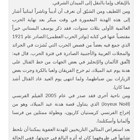
بالإيقاف وإما بالنقل إلى الميدان الشرقي.
ومن اللطيف ومن الشيّق أن نعرف أن أديباً وناشراً لبنانياً أشار
إلى هذه الهدنة المغمورة في وقت مبكر بعد نهاية الحرب
العالمية الأولى بثلاث سنوات، فقد ذكر يوسف البستاني خبراً
مقتضباً عنها في كتابه (نوادر الحرب العظمى) الصادر عام 1921
الذي جمع فيه بعضاً من قصص الحرب التي نُشرَت في الجرائد
والمجلات العربية والأجنبية الصادرة في فترة الحرب. قال فيه:
(اتَّفق الألمان والإنجليز في بعض الجهات من خط القتال على
هدنة يوم عيد الميلاد، ثم خرج الفريقان ولعبا بالكرة وجرت بعض
الزيارات بين ضباطهما، ولما انتهى يوم العيد عاد القتال أشد
مما كان).
ومن ناحية أخرى فقد صدر في عام 2005 الفيلم الفرنسي
(Joyeux Noël) الذي يتناول قصة هدنة عيد الميلاد، وهو من
إخراج الفرنسي كريستيان كاريون، وبطولة ممثلين من فرنسا
وألمانيا وأسكتلندا.
بعد استعراض المثالين التاريخيين للهدنة العفوية يمكننا أن نلحظ
تشابهاً في ظروفهما كان له أثره البالغ في حدوثها، ففي الحالة