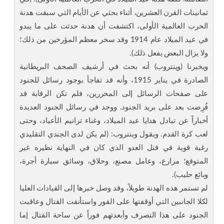
ثمانينات القرن العشرين، أثناء بحثي عن الأيام التي سبقت هدنة
الحرب العالمية الأولى، اكتشفت أن هدنة حدثت على ما يبدو
في عيد الميلاد عام 1914 وقد سخر معظم المؤرخين من ذلك؛
ولا يزال البعض يفعل ذلك).
ويخبرنا (وينتروب) أنه بحث في أرشيف الصحف البريطانية
الصادرة في يناير 1915، وأنه قد تفاجأ بوجود رسائل للجنود
على صفحات الرسائل إلى المحررين، فلم تكن الرقابة قد
فُرِضت بعد على بريد الجنود. ووجد في رسائل الجنود العديدة
أخباراً عن تبادل هدايا عيد الميلاد، وغناء ترانيم الأعياد، وحتى
لعب كرة القدم. ويقول وينتروب: (لم يكن لدى الجندي التقليدي
رغبة قوية في قتل العدو الذي كان في النهاية نظيره غير
المتوقع؛ مزارع، وعامل مصنع، وحلاق، وسائق سيارة أجرة،
وبائع حليب).
لم تستمر هذه الهدنة طويلاً، وقد وصل خبرها إلى القيادات العليا
لكلا الجانبين التي أوقفتها على الفور واستأنفت القتال وعاقبت
الجنود على هذا التصرف وأبعدتهم فوراً عن ساحة القتال إما