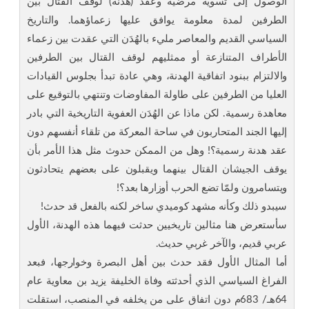
الوصول إلى تسوية مرضية وعقد (هدنة) لوقف القتال بين
الطرفين لمدة معلومة يوافق عليها زعماؤهما. والتاريخ
السياسي القديم والمعاصر مليء بالهُدَن التي عقدت بين زعماء
الأطراف المتنازعة أو ممثليهم لوقف القتال بين الطرفين
والالتزام ببنود اتفاقية الهدنة، وهي عادة تبدأ بجلوس القيادات
العليا من الطرفين على طاولة المفاوضات وتنتهي بالتوقيع على
معاهدة رسمية. لكن ماذا عن الهُدَن العفوية التاريخية التي بادر
إليها الجند المتحاربون في ساحة المعركة من تلقاء أنفسهم دون
عقد هدنة رسمية؟! وهل من الممكن حدوث مثل هذا الأمر بأن
يوقف الجيشان القتال بينهما ويقبلون على بعضهم يتحادثون
ويتسامرون ولمّا تضع الحرب أوزارها بعد؟!
سيبدو ذلك وكأنه مشهد كوميدي ساخر لكنه بالفعل قد حدث!
سأستعرض هنا مثالين تاريخيين حدثت فيهما هذه الهدنة، الأول
عربي قديم، والآخر غربي حديث.
أما المثال الأول فقد حدث بين أهل البصرة وخوارجها، فبعد
الفراغ السياسي الذي أحدثته وفاة الخليفة يزيد بن معاوية عام
64هـ/ 683م دون اتفاق على من يخلفه في المنصب، استقلت