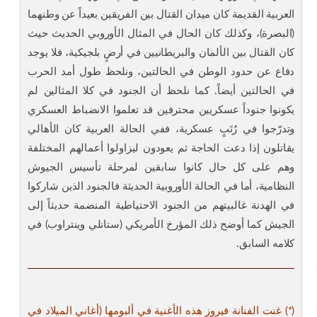
العربية القديمة كان ميدان القتال بين الفريقين بعيداً عن وطنهما
(البصرة)، وكذلك كان الحال في المثال الأوروبي الحديث حيث
كان القتال بين الألمان والبريطانيين في أرضٍ بلجيكية، فلا يوجد
دفاع عن حدود الوطن في الحالتين، ونلحظ طول أمد الحرب
في الحالتين أيضاً. كما نلحظ أن الجنود في كلا المثالين لم
يكونوا جنوداً عسكريين محترفين قد تعلموا الانضباط العسكري
وتدرّجوا في رُتَبٍ عسكرية، ففي الحالة العربية كان الأهالي
يقاتلون إذا دعت الحاجة ثم يعودون ليزاولوا أعمالهم المختلفة
وهم على كل حال كانوا سابقين لمرحلة تأسيس الجيوش
النظامية، أما في الحالة الأوروبية الحديثة فالجنود الذين شاركوا
في الهدنة غالبيتهم من الجنود الاحتياطية المنضمة حديثاً إلى
الجيش كما أوضح ذلك المؤرخ الأمريكي (ستانلي وينتراوب) في
كلامه السابق.
(*) غنت الفنانة فيروز هذه الأغنية في ألبومها (أغاني الميلاد في