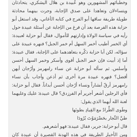
وخطبائهم المشهورين وهو عُبيدة بن هلال اليشكري، يتحادثان
ويتساءلان وتعاهدا على صدق الإجابة، وجرت بينهما محادثة
طويلة طريفة ساقها أبو الفرج في كتابه الأغاني، وقد استغل أبو
حزابة هذه الفرصة بعد أن فرغ من الإجابة عن أسئلة عبيدة حول
رأيه في سياسة الولاة وإدارتهم للأموال، فقال أبو حزابة لعبيدة:
أي الخمر أطيب أخمر السهل أم خمر الجبل؟ فنهره عبيدة على
سؤاله، لكن أبا حزابة ذكّره بتعاهدهما على الإجابة، فقال عبيدة:
أما إذ أبيت فإن خمر الجبل أقوى وأسكر وخمر السهل أحسن
وأسلس. ثم سأله أبو حزابة عن نساء رامهرمز وأرّجان أيهن
أفضل؟ فنهره عبيدة مرة أخرى ثم أذعن وأجاب بأن نساء
رامهرمز أرقّ أبشاراً ونساء أرّجان أحسن أبداناً. فقال أبو حزابة:
فأي الرجلين أشعر أجرير أم الفرزدق؟ قال عبيدة: عليك وعليهما
لعنة الله أيهما الذي يقول:
وطَوى الطِّرادُ مع القِيادِ بطونَها
طيَّ التِّجار بحَضْرَمَوْتَ بُرُودَا
قال أبو حزابة: جرير، فقال عبيدة: فهو أشعرهم.
ومن الأخبار الطريفة في هذه الهدنة القصيرة أن عبيدة كان