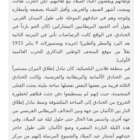
أوطانهم ويقضون أعياد الميلاد مع أهاليهم، لكن الحرب طالت
ومضت أشهر الصيف والخريف وأقبل الشتاء بصقيعه وأمطاره
وثلوجه وهم في خنادقهم الموحلة على طول الميدان الغربي.
يقول أحد الجنود البريطانيين المشاركين: (كان الجو بارداً في
الخنادق، في الواقع كانت الرصاصات تأتي في المرتبة الثانية
بعد البرد والمطر والطين)! (جريدة ويستمورلاند 9 يناير 1915
نقلاً من موقع المتحف الوطني التذكاري للحرب العالمية
الأولى).
في منطقة فلاندرز البلجيكية، كان تبادل إطلاق النيران مستمراً
بين الخنادق الألمانية والبريطانية والفرنسية، وكانت الخنادق
الثلاثة قريبة من بعضها البعض تفصلها ساحة مليئة بجثث القتلى
المتجمدة، حيث إنهم لم يستطيعوا دفن جثث قتلاهم لخطورة
الخروج من الخنادق إلى الساحة المكشوفة وسط تبادل إطلاق
النار بين الألمان من جهة وبين التحالف البريطاني الفرنسي من
جهة أخرى، واستمر هذا الحال حتى حلول ليلة عيد الميلاد، وفي
هذه الليلة الباردة المقمرة وضع الألمان على طول حاجز
خندقهم أشجار عيد الميلاد والشموع المرسلة إليهم من مركز