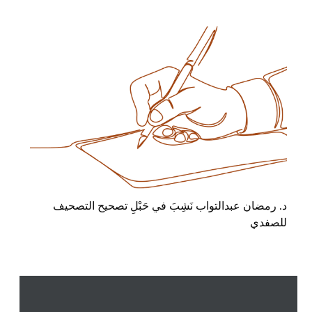
د. رمضان عبدالتواب نَشِبَ في حَبْلِ تصحيح التصحيف
للصفدي