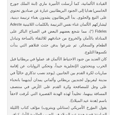
القيادة الألمانية، كما أرسلت الأميرة ماري (ابنة الملك جورج
الخامس) هدايا إلى الجنود البريطانيين عبارة عن صناديق تحتوي
على التبغ والحلوى. بدأ البريطانيون يشدون بغناء ترنيمة دينية،
ليشاركهم الألمان غناء نفس الترنيمة بالكلمات اللاتينية Adeste
Fideles (*)، مما شجع بعضهم البعض في الصباح الباكر على
المناداة بالأمان والخروج من خنادقهم للالتقاء بالساحة وتبادل
الطعام والسجائر، ثم شرعوا بدفن جثث قتلاهم التي بدأت
تكسوها الثلوج.
كان العديد من جنود الاحتياط الألمان قد عملوا في بريطانيا قبل
الحرب ويتحدثون الإنجليزية جيداً، وتحكي الروايات عن إقامة
مباريات لكرة القدم بين الجانبين. (يوجد نصب تذكاري حاليّاً في
مدينة ليفربول لجنديين بريطاني وألماني يمدان أيديهما بانحناء
على وجل للمصافحة وكرة القدم على الأرض في منتصف
المسافة بينهما، تخليداً لهذه الهدنة القصيرة التي عُرفت لاحقاً
باسم (هدنة عيد الميلاد)).
يقول المؤرخ الأمريكي (ستانلي وينتروب) مؤلف كتاب (الليلة
الصامتة: قصة هدنة عيد الميلاد في الحرب العالمية الأولى): (في