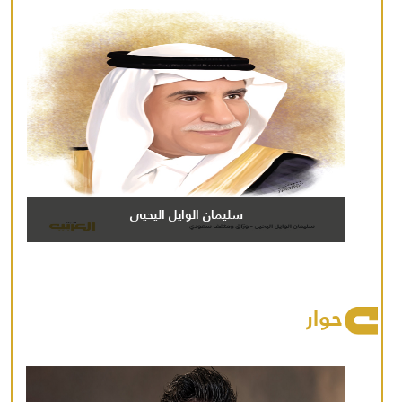
سليمان الوايل اليحيى
حوار