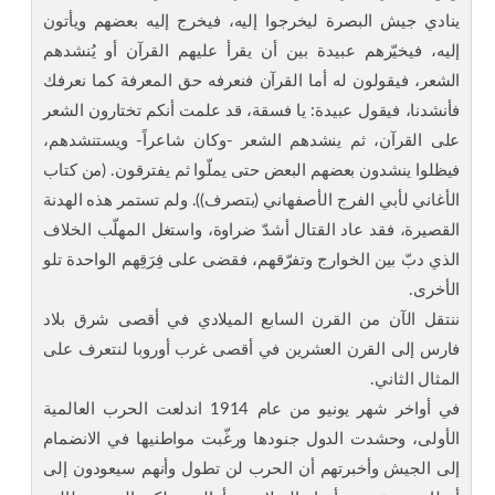
ينادي جيش البصرة ليخرجوا إليه، فيخرج إليه بعضهم ويأتون
إليه، فيخيّرهم عبيدة بين أن يقرأ عليهم القرآن أو يُنشدهم
الشعر، فيقولون له أما القرآن فنعرفه حق المعرفة كما نعرفك
فأنشدنا، فيقول عبيدة: يا فسقة، قد علمت أنكم تختارون الشعر
على القرآن، ثم ينشدهم الشعر -وكان شاعراً- ويستنشدهم،
فيظلوا ينشدون بعضهم البعض حتى يملّوا ثم يفترقون. (من كتاب
الأغاني لأبي الفرج الأصفهاني (بتصرف)). ولم تستمر هذه الهدنة
القصيرة، فقد عاد القتال أشدّ ضراوة، واستغل المهلّب الخلاف
الذي دبّ بين الخوارج وتفرّقهم، فقضى على فِرَقِهم الواحدة تلو
الأخرى.
ننتقل الآن من القرن السابع الميلادي في أقصى شرق بلاد
فارس إلى القرن العشرين في أقصى غرب أوروبا لنتعرف على
المثال الثاني.
في أواخر شهر يونيو من عام 1914 اندلعت الحرب العالمية
الأولى، وحشدت الدول جنودها ورغّبت مواطنيها في الانضمام
إلى الجيش وأخبرتهم أن الحرب لن تطول وأنهم سيعودون إلى