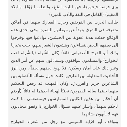
يرى فرصة فينتهزها، فهو الليث المُبِرّ، والثعلب الرَّوَّاغ، والبلاء
المقيم). (الكامل في اللغة والأدب للمبرد).
طالت الحرب بين الفريقين وجرت المعارك بينهما في أماكن
متفرقة في الشرق بعيداً عن موطنهم البصرة، وفي إحدى هذه
الوقائع حدثت هدنة عفوية بين الجيشين، توادعوا فيها وخرجوا
إلى بعضهم البعض يتساءلون وينشدون الشعر بينهم، حيث يخبرنا
بذلك أبو الفرج الأصفهاني قائلاً: (كان الشُراة (والشُراة لقب
للخوارج) والمسلمون يتواقفون ويتساءلون بينهم عن أمر الدين
وغير ذلك على أمان وسكون فلا يهيج بعضهم بعضاً)، ومن أبرز
الأحاديث المتداولة بين الطرفين كانت حول مسألة الأفضلية بين
الشاعرين جرير والفرزدق، وكان المهلب قد رفض التحكيم
بينهما حينما سأله البصريون تجنبّاً لهجاء أحدهما له قائلاً: (أردتم
أن أحكم بين هذين الكلبين المتهارشين فيمتضغاني ما كنت
لأحكم بينهما)، وأشار عليهم بسؤال الخوارج إذا وقفوا يتحادثون
فهم لا يأبهون بشأنهما.
وتواقف أبو حُزَابة التميمي مع رجل من شعراء الخوارج