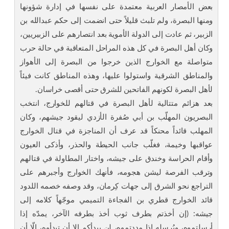
بعض الأمصار العربية معتمدة على نفسها في إدارة شؤونها
ومنها البصرة، ولم تلبث قليلاً حتى انضمت إلى حكم عبدالله بن
الزبير، ثم عادت إلى الدولة الأموية بعد انتصارهم على الزبيريين،
وكان أهل البصرة في كل هذه المراحل المتعاقبة في حالة حرب
متواصلة مع الخوارج الذين خرجوا من البصرة إلى الأهواز
والمناطق الشرقية واستولوا عليها، وهذه المناطق كانت فيئاً
لأهل البصرة لكونهم الفاتحين للشرق حتى أقصى خراسان.
بعد هزائم متتالية لأهل البصرة في قتالهم للخوارج، انتخب
البصريون المهلّب بن أبي صُفرة الأزدي ليقود جيشهم، وكان
المهلب قائداً محنكاً قد عرف أن المناجزة في قتال الخوارج
عواقبها وخيمة، فغلّب جانب الحيطة والحذر، وأذكى العيون
وأقام الحراسة وخندق على جيشه، واختار المطاولة في قتالهم
وترقب الفرصة ليشن هجومه، فأنهك الخوارج وأجبرهم على
التراجع نحو الشرق إلى جهات كِرمان، وقد وصفه خصمه اللدود
قائد الخوارج قطري بن الفجاءة التميمي موجّهاً كلامه إلى
جيشه: (إن أخذتم بطرف ثوب أخذ بطرفه الآخر، يمدّه إذا
أرسلتموه، ويُرسِله إذا مددتموه، لن يبدأكم إلا أن تبدأوه، إلّا أن