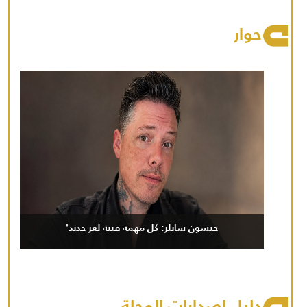
حوار
جيسون سايلر: كل مهمة فنية لغز جديد'
دليل إصدارات المجلة