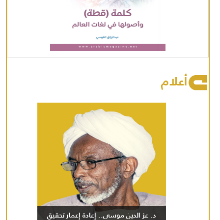
أعلام
د. عز الدين موسى.. إعادة إعمار تحقيق