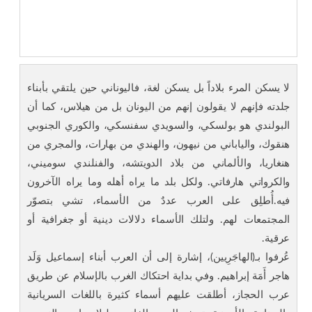
لا يسكن المرء بلاداً بل يسكن لغة، فاليوناني حين يلتقي بأبناء
جلدته فإنهم لا يقولون إنهم من اليونان بل من هيلاس، كما أن
البولندي هو بولسكي، والسويدي سفنسكي، والكوري الجنوبي
هنقوك، والياباني من نيهون، والهندي من بهارات، والمجري من
هنغاريا، والألماني من بلاد الدويتشه، والفنلندي سوميني،
والكرواتي هارفاتي. ولكل بلد ما يراه أهله وما يراه الآخرون
فيه.أُطلِق على العرب عددٌ من الأسماء، تشي بتصوّر
المجتمعات لهم. ولتلك الأسماء دلالات دينية أو جغرافية أو
عرقية.
عُرفوا بـ(الهاجَرِيين)، إشارة إلى أن العرب أبناء إسماعيل وَلَد
هاجر أَمَة إبراهيم. وفي بداية احتكاك الغرب بالإسلام عن طريق
عرب الحجاز، أطلقت عليهم أسماء كثيرة باللغات السريانية