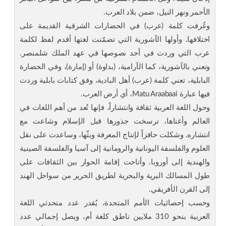
الأحمر ونهر النيل، ضمن بلاد العرب.
وعُرفت كلمة (عرب) في الحضارات الشرقية القديمة على
اختلافها. وأولها الآشورية التي تضمّنت لغتها أقدم لفظ لكلمة
عرب التي وردت في أحد نصوصها في عهد الملك شلمنصر.
وتعني بالآشورية، كما الآرامية، (بداوة) أو (إمارة)، وفي الحضارة
البابلية، تعني كلمة (عرب) أهل البادية، وفق كتابات بابلية وردت
فيها عبارة Matu Araabaai، أي أرض العرب.
وحول اللغة العربية ثقافة وانتشاراً، فإنها تُعد من أهم اللغات في
العالم وأغناها، ترسخت جذورها قبل الإسلام وشاعت مع
انتشاره. وشكلت حافزاً لإنتاج المعرفة وبثّها، وساعدت على نقل
العلوم والفلسفة اليونانية والرومانية إلى آسيا والفلسفة الصينية
والهندية إلى أوروبا. وأتاحت إقامة الحوار بين الثقافات على
طول المسالك البرية والبحرية لطريق الحرير من سواحل الهند
إلى القرن الأفريقي.
وحسب إحصائيات الأمم المتحدة، يُقدر عدد متحدثي اللغة
العربية بنحو 310 ملايين ناطق كلغة أم، ويصل إجمالي عدد