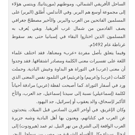
الساحل الأفريقي الشمالي، وموطنهم (موريتانيا). وينتمي هؤلاء
إلى مجموعة أوسع هم البربر. وفي الأندلس، أُطلق (البربر) على
المسلمين الفاتحين من العرب والبربر. والأخير مصطلحٌ جغرافي
يصف القادمين من شمال غرب أفريقيا. وبقي يُعرف به
المسلمون الذين اختاروا البقاء في إسبانيا حتى بعد سقوط
غرناطة عام 1492م.
وفيما يتعلق بأصل مفردة «عرب» ومعناها، فقد اختلف علماء
اللغة على تفسيرات معنى الكلمة ومصادر اشتقاقها. فقد وجدوا
أن معنى (عرب) في التوراة هو البداوة وعيش البادية. وحملت
كلمات (عرب) و(عربيم) و(عربئيم) في التلمود نفس المعنى الذي
ورد في أسفار التوراة. كما أصبحت لفظة (عربي) مرادفة أحياناً
لكلمة (إسماعيلي) نسبة إلى سيدنا إسماعيل، جد العرب، والأخ
الأكبر لإسحاق، والد يعقوب أو إسرائيل، جد اليهود.
وكان الإغريق، في أواخر القرن السادس قبل الميلاد، يتحدثون
عن العرب في كتاباتهم، ويعنون بها أهل البادية وشبه جزيرة
العرب الواقعة إلى الشرق من نهر النيل. ثم عمد (هيرودوت) إلى
إدخال سيناء وكل الأقسام الشرقية من مصر، بين سواحل البحر