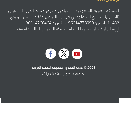
المملكة العربية السعودية - الـرياض طـريـق صلاح الديـن الايــوبي
(الستين) - شـارع المنفلوطي ص.ب: الرياض 5973 - الرمز البريدي:
11432 تلفون: 96614778990 فاكس : 96614766464
لإرسـال آرائـك أو مقتـرحاتك نـأمل تعبئة النـموذج التـالي:
أضغط هنا
2026 © جميع الحقوق محفوظة للمجلة العربية
قدرات
تصميم و تطوير شركه