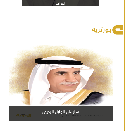
التراث
بورتريه
سليمان الوايل اليحيى