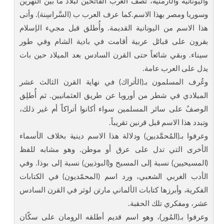
واليونانية والأرمنية، تصف العرب الفاتحين لبلاد ما بين النهرين
وسوريا ومصر بهذا الاسم.كما عرف العرب ب (السَّراسِنة). وأتى
هذا الاسم من اليونانية القديمة. وأُطلق قبل مجيء الإسلام
بقرون على قبائل عربية أقامت في بادية الشام وفي طور
سيناء. وبقي شائعاً حتى القرن السادس بعد الميلاد حين بات
يدل على العرب عامة.
وعُرف المسلمون بـ(الأتراك) في نهاية القرن الثالث عشر
الميلادي في شطر من أوروبا عن طريق العثمانيين. ثم أُطلِق
الوصفُ على سائر المسلمين سواء أكانوا أتراكاً أم غير ذلك،
وتبدد هذا الاسم قبل قرنين تقريباً.
وعرفوا بـ(المُحمَّديين) ودلالة هذا الاسم دينية بخلاف الأسماء
الأخرى التي تدل على عرق أو موطن. وهو مشابه للفظ
(المسيحيين) نسبة إلى المسيح و(البوذيين) نسبة إلى بوذا. وفي
الأدب الغربي الشعبي، ورد اسم (المحمّديون) في الكتابات
الفكرية، وأبرزها كتابات الألماني مارتن لوثر في القرن السادس
عشر، ومفكري تلك الحقبة.
وعرفوا بـ(المُور)، وهو اسم قديم أطلقه الرومان على سكّان