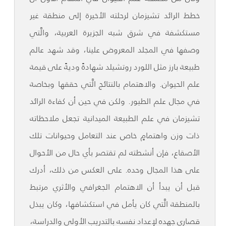
خطط الرائد تشيزمان لرحلته الأخيرة إلى منطقة غير
مستكشفة في شرق شبه الجزيرة العربية، والَّتي
وصفها في المجلد المعروض علينا، وقد شهد عالم
طبيعة بارز مثل اللورد روتشيلد شهادةً وديةً على قيمة
علم الحيوان. والاهتمام بالنتائج الَّتي حققها وبخاصة
في مجال علم الطيور. ولكن في حين أن كفاءة الرائد
تشيزمان في علم الطبيعة الميدانية تجعل ملاحظاته
ذات وزن واهتمامٍ خاص عند التعامل وحيوانات تلك
الأصقاع، فإن أنشطته لم تقتصر بأي حال من الأحوال
على هذا المجال وحده. على العكس من ذلك، أدرك
قبل أن يبدأ أن الاهتمام الجغرافي والأثري مرتبط
بالمنطقة الَّتي كان يأمل في استكشافها، وكان يبذل
قصارى جهده لإعداد نفسه بالتدريب الأولي والدراسة،