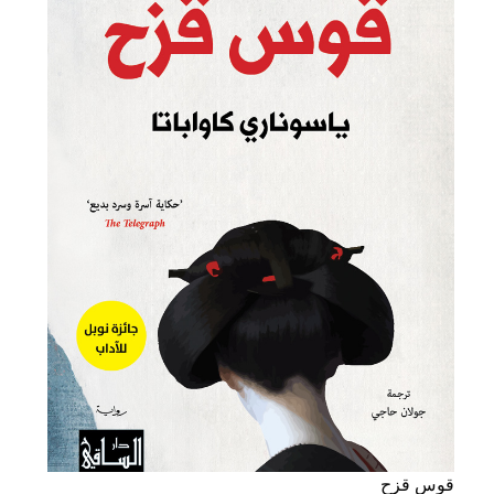
قوس قزح