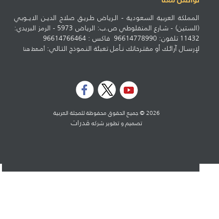
المملكة العربية السعودية - الـرياض طـريـق صلاح الديـن الايــوبي
(الستين) - شـارع المنفلوطي ص.ب: الرياض 5973 - الرمز البريدي:
11432 تلفون: 96614778990 فاكس : 96614766464
لإرسـال آرائـك أو مقتـرحاتك نـأمل تعبئة النـموذج التـالي:
أضغط هنا
2026 © جميع الحقوق محفوظة للمجلة العربية
قدرات
تصميم و تطوير شركه