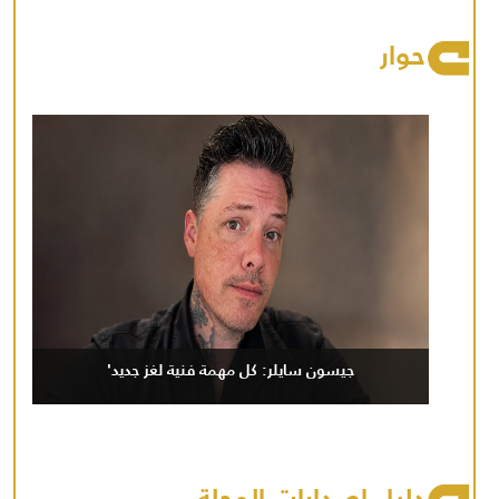
حوار
جيسون سايلر: كل مهمة فنية لغز جديد'
دليل إصدارات المجلة