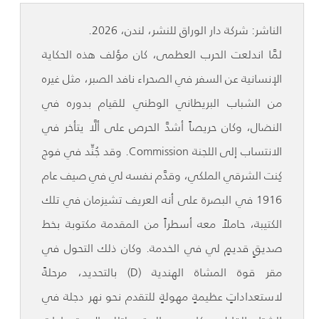
الناشر: شركة دار الوراق للنشر، لندن، 2026.
لمَّا اندلعت الحرب العظمى، كان مؤلف هذه الحكاية
الإنسانية عن السفر في الصحراء نافد الصبر، مثل غيره
من الشباب البريطاني الوطني للقيام بدوره في
النضال، وكان حريصاً أشدَّ الحرص على ألَّا يتأخر في
الانتساب إلى اللجنة Commission. وقد جُنِّد في فوج
كِنت الشرقي الملكي، وقدَّم نفسه لي في صيف عام
1916 في البصرة على أنه العريف تشيزمان في تلك
الكتيبة، حاملاً معه أسطراً من المقدمة مكتوبة بخط
صديقٍ قديمٍ لي في الخدمة. وكان ذلك التحول في
مقر قوة المشاة الهندية (D) بالتحديد، مرحلةً
لاستعداداتٍ عظيمةٍ مهولةٍ للتقدم نحو نهر دجلة في