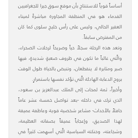
أساساً قوياً للاستنتاج بأن موقع سوق جيرا للجغرافيين
القدماء هو في المنطقة المجاورة مباشرةً لميناء
العقير الحالي، وليس على رأس خليج سلوى كما كان
من المفترض سابقاً.
وتعد هذه الرحلة سجلاً حياً وصريحاً لرحلات الصحراء،
والَّتي غالباً ما تكون في ظروف صعبةٍ شديدةٍ، فيها
صبر ومثابرة لا ينقطعان، وتنبض بالحياة طول الوقت
بروح الدعابة الهادئة الَّتي تؤكد نفسها باستمرارٍ.
وأخيراً، ثمة لمحات إلى الملك عبدالعزيز بن سعود،
الذي ترك في داخله -بعد تواصل خمسة عشر عاماً
حافلاً بالأحداث- مشاعر شخصية قوية وعاطفة عميقة
لهذا الصديق، وإعجاباً عميقاً بصفاته العظيمة،
وشجاعته، وحنكته السياسية الَّتي أسهمت كثيراً في