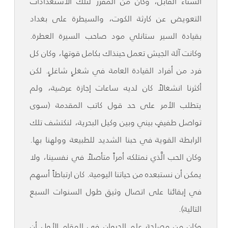
الشتاء القابل، وكان من المقرر لتلك الاستعدادات
التعويض عن كارثة الكوت، والسيطرة على بغداد
بقيادة السير ستانلي مود صاحب السيرة العطرة.
وكانت آلة الجيش تعمل حينذاك بكامل قوتها، وكان كل
فرد من أفراد القيادة العامة في شغلٍ شاغلٍ. لكن
أكثرنا انشغالاً كان لديه ساعات إجازة عرضية، ولم
يتطلب الأمر على حد قول كاتب المقدمة (سوى
تواصل طفيفٍ بيني وبين وكيل البحرية، لنكتشف تلك
الرابطة القوية في حبنا الشديد للطبيعة وولهنا بها.
وكان الحب الَّذي نمتلكه أمراً متأصلاً في نفسينا، ولا
يمكن أن نستبعده من حياتنا اليومية. كان ارتباطاً أسهم
في إبقائنا على اتصال وثيق طول السنوات السبع
التالية).
وكان من مصلحة علم الحيوان في المقام الأول أن