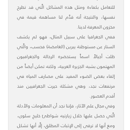
للتعامل بكفاءة ومثل هذه المشاكل الَّتي قد تطرح
نفسها، والنتيجة أنه قدَّم لنا مساهمة قيمة في
مخزون المعرفة لدينا.
ففي الجغرافيا على سبيل المثال، فهو لم يكشف
الستار عن مستوطنة يبرين (الغامضة) فحسب، والَّتي
ظلت أجيالاً اسماً يستحضره الرحالة والجغرافيون
المهتمون بشبه الجزيرة العربية، ولكنه تمكن أيضاً من
إلقاء بعض الضوء المفيد على مصارف المياه في
مرتفعات نجد، وهي مشكلة حيرت الجغرافيين منذ
أقدم العصور.
وفي مجال علم الآثار، فإننا نجد أن المعلومات والأدلة
الَّتي حصل عليها خلال زيارتيه شواطئ خليج سلوى،
ومع أنها لا ترقى إلى الإثبات المطلق، إلَّا أنها تشكل