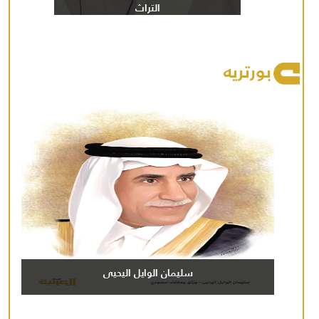
التراث
بورتريه
سليمان الوايل اليحيى