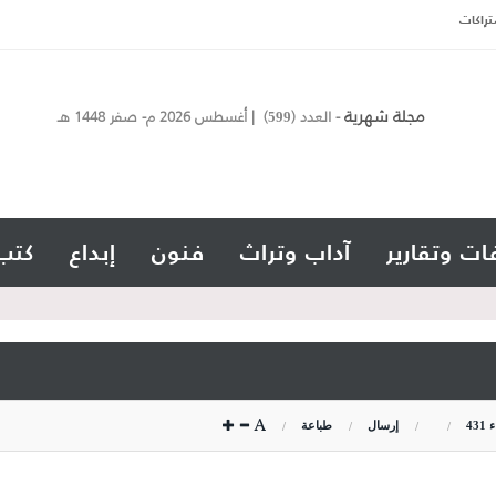
تراكات
مجلة شهرية
- العدد (
) | أغسطس 2026 م- صفر 1448 هـ
599
ات وتقارير
آداب وتراث
فنون
إبداع
كتب
ء
431
إرسال
طباعة