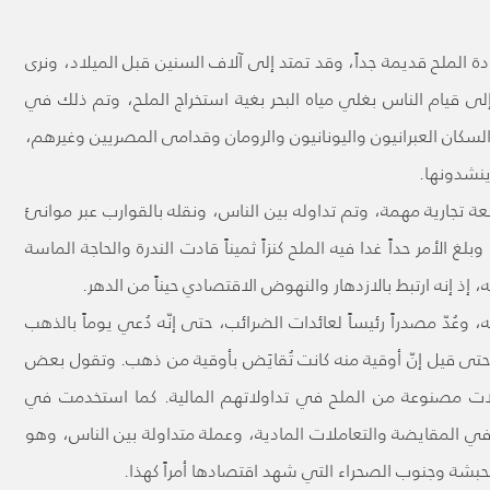
ادة الملح قديمة جداً، وقد تمتد إلى آلاف السنين قبل الميلاد، ونرى
إلى قيام الناس بغلي مياه البحر بغية استخراج الملح، وتم ذلك في
لسكان العبرانيون واليونانيون والرومان وقدامى المصريين وغيرهم،
ينشدونها.
ة تجارية مهمة، وتم تداوله بين الناس، ونقله بالقوارب عبر موانئ
 الأمر حداً غدا فيه الملح كنزاً ثميناً قادت الندرة والحاجة الماسة
 إذ إنه ارتبط بالازدهار والنهوض الاقتصادي حيناً من الدهر.
، وعُدّ مصدراً رئيساً لعائدات الضرائب، حتى إنّه دُعي يوماً بالذهب
تى قيل إنّ أوقية منه كانت تُقايَض بأوقية من ذهب. وتقول بعض
ملات مصنوعة من الملح في تداولاتهم المالية. كما استخدمت في
ي المقايضة والتعاملات المادية، وعملة متداولة بين الناس، وهو
لحبشة وجنوب الصحراء التي شهد اقتصادها أمراً كهذا.