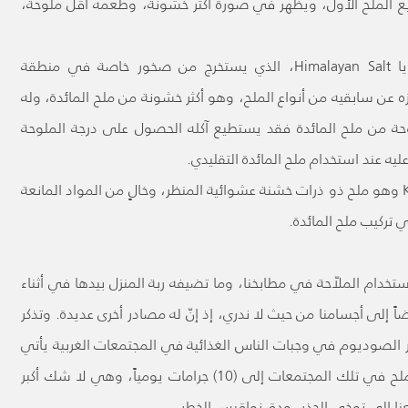
يع الملح الأول، ويظهر في صورة أكثر خشونة، وطعمه أقل ملوحة،
ومن أنواع الملح أيضاً: ما يُعرف بملح الهيمالايا Himalayan Salt، الذي يستخرج من صخور خاصة في منطقة
زه عن سابقيه من أنواع الملح، وهو أكثر خشونة من ملح المائدة، وله
حة من ملح المائدة فقد يستطيع آكله الحصول على درجة الملوحة
ليه عند استخدام ملح المائدة التقليدي.
وثمة ملح آخر يُعرف باسم ملح (كوشير) Kosher salt وهو ملح ذو ذرات خشنة عشوائية المنظر، وخالٍ من المواد المانعة
ي تركيب ملح المائدة.
ستخدام الملاّحة في مطابخنا، وما تضيفه ربة المنزل بيدها في أثناء
يضاً إلى أجسامنا من حيث لا ندري، إذ إنّ له مصادر أخرى عديدة. وتذكر
يكية أن أكثر من 75 % من عنصر الصوديوم في وجبات الناس الغذائية في المجتمعات الغربية يأتي
من الأطعمة المصنّعة. وتصل كمية استهلاك الملح في تلك المجتمعات إلى (10) جرامات يومياً، وهي لا شك أكبر
عنا إلى توخي الحذر، ودق نواقيس الخطر.