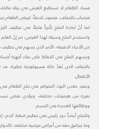
فساد الطعام لا تستطيع العيش في بيئة مالحة، و
فتصاب بالجفاف، فتموت لاحقاً، ليبقى الطعام حينه
كما أنّ لمادة الملح تأثيراً فاعلاً في تنظيف ال
واستخدم الملح وسيلة لهذا الغرض، ثم إنّ العلم أث
من الأحياء الدقيقة، الأمر الذي يسهم في تنظيف 
ويسهم الملح في الحفاظ على بقاء أجهزة أجسامنا
بالجفاف الذي يُعدّ حالة فسيولوجية خطيرة، ق
الأطفال.
تفرزه من هرمونات مختلفة، ويؤدي نقص نسبة
ووظائفها العديدة في الجسم.
وللملح أيضاً دور رئيس في تنظيم ضغط الدم، إ
وما يترافق معه من أعراض مرضية مختلفة، كالدوار، 