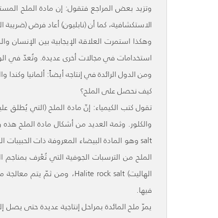
وتزيد بعض المراجع فتقول: إن مادة الملح الم
الاستكشافية، كما أن (نابليون) أعاد فرض (ضريبة الم
وهكذا استمرت العلاقة الإيجابية بين الإنسان وا
استخدامات في مجالات أخرى عديدة. وتُعدّ في الوق
ومن الدول الرائدة في إنتاجه أيضاً: ألمانيا وكندا وال
كيف نحصل على الملح؟
تقول كتب الكيمياء: إنّ مادة الملح (التي يُطلق ع
salt وهو المادة البيضاء المعروفة ذات الحبيبات
الملح من الترسبات الجوفية التي تُعْرف بمناجم
الهاليت) Halite rock salt، و
فيها.
يمرّ ملح المائدة بمراحل إنتاجية عديدة حتى يصل إ