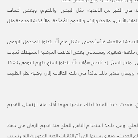
تة في الكثير من الأغذية، مثل البيض، واللحوم، وبعض أصناف
ات الألبان، والمخبوزات، واللحوم المُقدّدة، والأغذية المجمدة مثل
لصحة العالمية، فإنّه يُوصى بشكلٍ عام ألّا يتجاوز المدخول اليومي
ي جرام، أي ما يعادل ملعقة صغيرة. وتستدعي بعض الحالات المرضية استهلاك كميات
أقل، مثل مرضى ارتفاع ضغط الدم، ومرضى الكلى، وكبار السنّ، إذ يُنصح هؤلاء بألّا يتجاوز استهلاكهم اليومي 1500
، ويبقى تقدير ذلك عائداً في تلك الحالات إلى وجهة نظر الطبيب
خ، فغدت هذه المادة لذلك عنصراً مهماً أفاد منه الإنسان القديم
 الملح، ومن ذلك: استخدام الناس للملح منذ قديم الزمان في حفظ
الحديث، ويعزى سببها إلى أنّ الكائنات الحية المجهرية التي تسبب