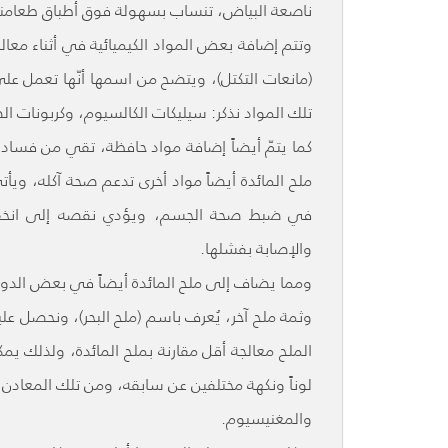
ناصعة البياض، تنساب بسهولة فوق أطباق طعامنا
وتتم إضافة بعض المواد الكيميائية في أثناء معال
(مانعات التكتل)، ويتضح من اسمها أنّها تعمل عل
تلك المواد نذكر: سيليكات الكالسيوم، وكربونات ال
كما يتمّ أيضاً إضافة مواد حافظة، تقي من فساد ال
ملح المائدة أيضاً مواد أخرى تدعم صحة آكله، وي
في ضبط صحة الجسم، ويؤدي نقصه إلى انخفاض 
والإصابة بفشلها.
ومما يضاف إلى ملح المائدة أيضاً في بعض الدول 
وثمة ملح آخر، يُعرف باسم (ملح البحر)، ونحصل علي
الملح معالجة أقل مقارنة بملح المائدة، ولذلك ي
لوناً ونكهة مختلفين عن سابقه، ومن تلك المعادن ال
والمغنيسيوم.