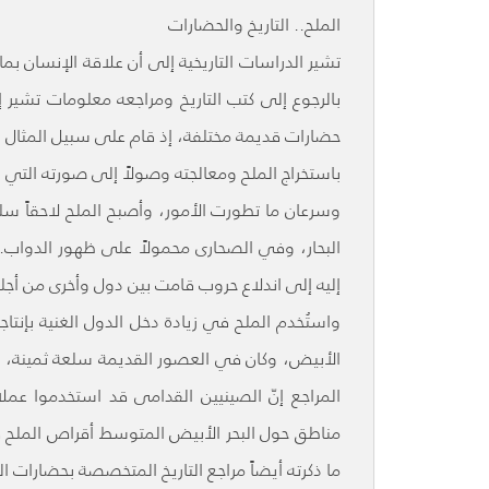
الملح.. التاريخ والحضارات
تشير الدراسات التاريخية إلى أن علاقة الإنسان بم
بالرجوع إلى كتب التاريخ ومراجعه معلومات تشير 
حضارات قديمة مختلفة، إذ قام على سبيل المثال ا
باستخراج الملح ومعالجته وصولاً إلى صورته التي 
وسرعان ما تطورت الأمور، وأصبح الملح لاحقاً سلع
البحار، وفي الصحارى محمولاً على ظهور الدواب. وبلغ
إليه إلى اندلاع حروب قامت بين دول وأخرى من أجله،
واستُخدم الملح في زيادة دخل الدول الغنية بإنتاجه
الأبيض، وكان في العصور القديمة سلعة ثمينة، ح
المراجع إنّ الصينيين القدامى قد استخدموا ع
مناطق حول البحر الأبيض المتوسط أقراص الملح ف
ما ذكرته أيضاً مراجع التاريخ المتخصصة بحضارات ا