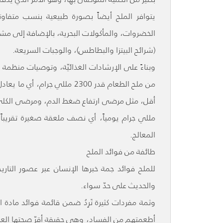
يتوافر الملح أيضاً بصورة طبيعية بنسب متفاو
الخضروات، والمأكولات البحرية، بالإضافة إلى مشتق
(شرائح البيتزا والبطاطس)، والوجبات السريعة.
وبناءً على الإرشادات الغذائيّة، وتوصيات منظمة ا
من ملح الطعام قدر 2300 ملل
مللي جرام يومياً، أي نصف ملعقة صغيرة تقريباً
المعالج.
طائفة من فوائد الملح
للملح فوائد جمة خبرها الإنسان عبر عصور التاري
والحديث على حدّ سواء.
وثمة مفردات كثيرة تَرِدُ ضمن قائمة فوائد مادة
أطعمتهم من الفساد، وهي حقيقة أقرّ صحتها العلم 