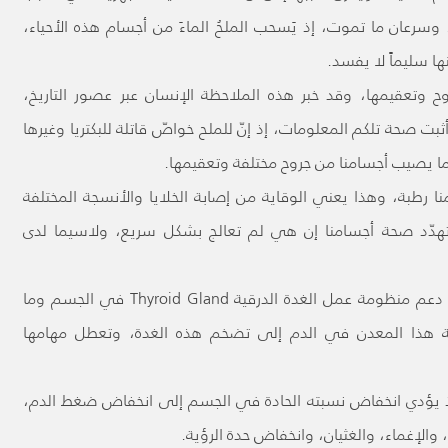
سرعان ما تموت، إذ يَسحب الملحُ الماءَ من أجسام هذه الأحياء،
ا سليماً لا يفسد.
جروح وتعقيمها، وقد خبر هذه الملاحظة الإنسان عبر عصور التاريخ،
بت صحة تلكم المعلومات، إذ إنّ للملح خواصّ قاتلة للبكتريا وغيرها
ما يصيب أجسامنا من جروح مختلفة وتعقيمها.
 رطبة، وهذا يعني الوقاية من إصابة الخلايا والأنسجة المختلفة
د تهدّد صحة أجسامنا إن هي لم تعالج بشكل سريع، ولاسيما لدى
ويفيد معدن اليود المتوافر في ملح الطعام في دعم منظومة عمل الغدة الدرقية Thyroid Gland في الجسم وما
 هذا المعدن في الدم إلى تضخم هذه الغدة، وتعطل مهامها
ذ يؤدي انخفاض نسبته الحادة في الجسم إلى انخفاض ضغط الدم،
والإغماء، والغثيان، وانخفاض حدة الرؤية.