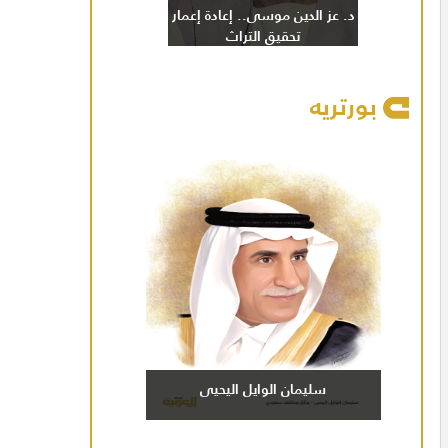
د. عز الدين موسى.. إعادة إعمار
تحقيق التراث
بورتريه
سليمان الوايل اليحيى