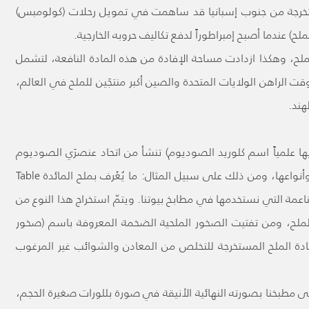
ستخرجة من جنوب إسبانيا قد ساهمت في تمويل رحلات (كولومبس)
لح) عندما أصبح إمبراطوراً لدفع تكاليف حروبه الخارجية.
لملح، وهكذا ازدادت مساحة الإفادة من هذه المادة النافعة، لتشمل
ت الراهن الولايات المتحدة والصين أكبر منتجَين للملح في العالم،
هند.
ليها علمياً اسم كلوريد الصوديوم) تنشأ من اتحاد عنصرَي الصوديوم
والكلور. وثمة العديد من أشكال مادة الملح هذه وأنواعها، ومن ذلك على سبيل المثال: ما يُعْرف بملح المائدة Table
 الناعمة التي نستخدمها في مطابخ بيوتنا. ويتمّ استخراج هذا النوع من
 الملح، ومن تفتيت الصخور الملحية الضخمة المعروفة باسم (صخور
من ثمّ يتم معالجة مادة الملح المستخرجة للتخلص من المعادن والشوائب غير المرغوب
لى مطبخنا بصورته النهائية الأنيقة في صورة بللورات صغيرة الحجم،