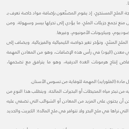
.
جة الملح المستخرج، إذ يقوم المصنّعون بإضافة مواد خاصة تعرف بـ
ى منع تجمع جزيئات الملح، ما يؤدي إلى تحركها بيسر وسهولة. ومن
صوديوم، وبيكربونات الأمونيوم، وغيرها.
ملح المنتَج، وتؤخر تغير خواصه الكيميائية والفيزيائية. ويضاف إلى
أتي معدن (اليود) في رأس هذه الإضافات، وهو من المعادن المهمة
إنتاج هرمونات الغدة الدرقية، وهو ما يترافق مع تضخمها،
مادة (الفلورايد) المهمة للوقاية من تسوس الأسنان.
ه من تبخر مياه المحيطات أو البحيرات المالحة. ويتطلب هذا النوع من
مكن أن يحتوي على المزيد من المعادن أو الشوائب التي تضفي عليه
تي نراها في ملح البحر ولا تتوافر في ملح المائدة: الكبريت والحديد