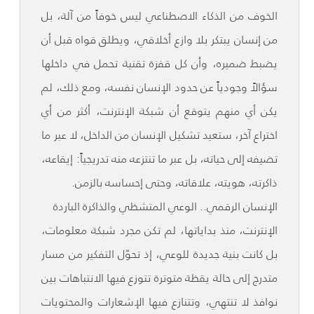
الخوف من الذكاء الاصطناعي ليس خوفاً من آلة، بل
من إنسان يبتكر بلا وازع أخلاقي، ويطلق قواه قبل أن
يضبط ضميره، وأن كل قفزة تقنية تحمل في داخلها
سؤالاً وجودياً عن حدود الإنسان نفسه، ومع ذلك، لم
يكن أي منهم يتوقع أن شبكة الإنترنت، أكثر من أي
اختراع آخر، ستعيد تشكيل الإنسان من الداخل، لا عبر ما
تضيفه إلى حياته، بل عبر ما تنتزعه منه تدريجياً: إيقاعه،
ذاكرته، هويته، علاقاته، وحتى إحساسه بالزمن.
الإنسان الرقمي.. الوعي المتشظي والذاكرة الباردة
الإنترنت، منذ بداياتها، لم تكن مجرد شبكة معلومات،
بل كانت بنية جديدة للوعي، إذ تحوّل التفكير من مسار
متدرج إلى حالة يقظة متوترة تتوزع فيها الانتباهات بين
نوافذ لا تنتهي، وتتنازع فيها الإشعارات والمحتويات