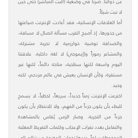
عن ذواتنا. صرنا في وضعية (البث المباشر) حتى حين
لا نبث شيئاً.
أما العلاقات الإنسانية، فقد أعادت الإنترنت صياغتها
من جذورها، إذ أصبح القرب مسألة اتصال لا مسافة،
والصداقة توصية خوارزمية لا تجربة مشتركة،
والمشاعر رموزاً و(إيموجي) لا لغة داخلية. علاقتنا
اليوم واسعة لكنها سطحية، متاحة دائماً، لكنها غير
مستقرة، وكأن الإنسان يعيش في عالم مزدحم، لكنه
وحيد.
اخترعت الإنترنت زمناً جديداً، سريعاً، لحظياً، لا يسمح
للبطء بأن يكون جزءاً من الفهم، ولا للانتظار بأن يكون
جزءاً من التجربة. وصار الزمن يُقاس بالمشاهدة
والتفاعل بعدد نقرات الإعجاب وكلمات التقريظ المعلبة
المحفوظة سلفاً. عندها تحولت المعرفة من تراكم إلى