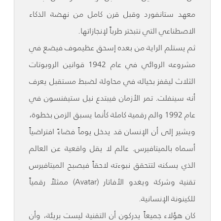
معهد ستانفورد وقبل قرن كامل من نهضة الذكاء
الاصطناعي التي نتبختر طرباً لإنجازاتها.
ثم يستلم الراية من بعده إسحق عظيموف فيضع في
مشروعه الروائي في عام 1942 قوانين الروبوتات
الثلاث ليقفز بخياله في محاولة لضبط مستقبل يعرف
أنه سينفلت. تمر الأزمان فيبتدع نيل ستيفنسون في
عام 1992 والم رقمية كاملة كأنما يسبق الزمن بخطوة،
ويشير إلى أن الإنسان قد يدخل يوماً فضاءً افتراضياً
أسماه بالميتافيرس. عالم لا يقل واقعية عن العالم
الذي يسكنه لتتحقق نبوءته لاحقاً فيصبح الميتافيرس
تقنية وشركة ويغدو الأفاتار (Avatar) ممثلاً رقمياً
للكينونة الإنسانية.
كان هؤلاء جميعاً يدركون أن التقنية ليست بريئة، وأن