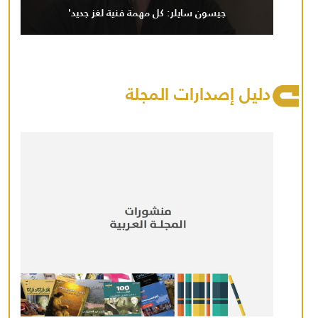
جيسون سايلر: كل مهمة فنية لغز جديد'
دليل إصدارات المجلة