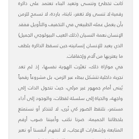
كانت تخطئ وتنسى وتعيد البناء تعتمد على ذاكرة
رقمية لا تنسى ولا تغفر، ثابتة، باردة، لا تسمح للزمن
بأن يعمل عمله الطبيعي في التخفيف والتأويل ففقد
الإنسان نعمة النسيان (ذلك العيب البيولوجي الجميل)
الذي يعيد للإنسان إنسانيته حين تسقط الذاكرة بلطف
ما يعتريها من آلام وإخفاقات.
في موازاة ذلك، تغيّرت الهوية نفسها، إذ لم تعد
تجربة داخلية تتشكل ببطء عبر الزمن، بل مشروعاً رقمياً
يُبنى أمام جمهور غير مرئي، حيث تتحول الذات إلى
واجهة، والحياة إلى سلسلة لقطات، والوجود إلى أداء
مستمر، نلتقط الصور كي نُرى، لا لنتذكر أو نستمتع
بلحظاتنا الحميمة. صرنا نكتب وأعيننا صوب أرقم
المتابعة وإشعارات الإعجاب، لا لنفهم أنفسنا أو نعبر