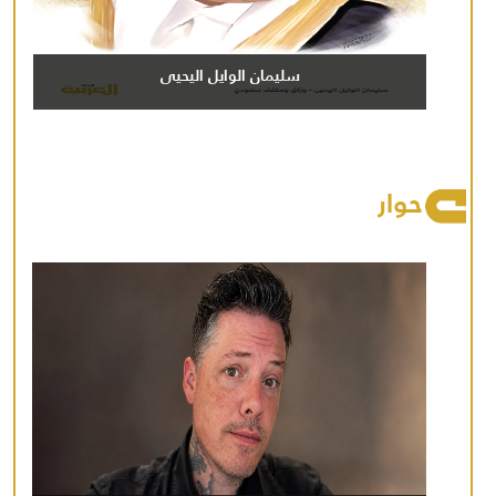
سليمان الوايل اليحيى
حوار