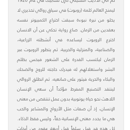
ثم أتي الأديب التشيكي كارِل تشابيك في عام 1920
ليمنح العالم كلمة (روبوت) في سياق روائي تحذيري لا
يخلو من نبرة نبوءة سبقت اختراع الكمبيوتر نفسه
بعقدين من الزمان. صاغ رواية تحكي عن أن الانسان
اخترع الروبوت ليساعده في أنشطته الزراعية،
والصناعية، والمنزلية والحربية. ثم يتطور الروبوت عبر
الزمان ليكتسب القدرة على الشعور فيحس بظلم
البشر واستغلالهم له فيدرك حاجته للروح والضحك
والبكاء والحرية فيثور على صانعيه. ثم انطلق الروائي
لينتقد التصنيع المفرط مؤكداً أن سعي الإنسان
اللاهث نحو حياة يوتوبية بدون عمل تنتقص من معنى
الإنسان، إذ أن صفات مثل الأرواح والمشاعر والحب
هي ما يحدد معنى الإنسانية حقاً، وليس فقط الذكاء.
كل هذه قد قيل سلفاً قبل أربعة عقود من أبحاث