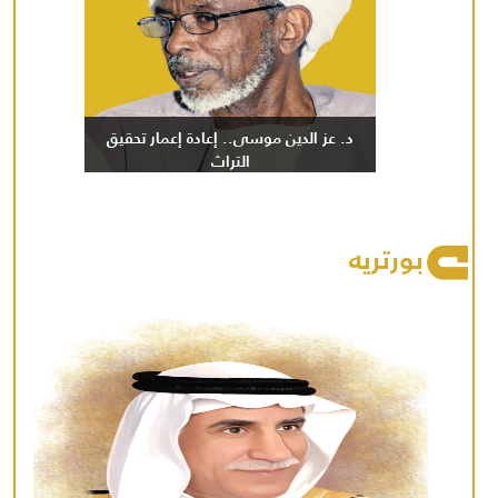
د. عز الدين موسى.. إعادة إعمار تحقيق
التراث
بورتريه