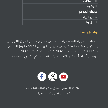
الاشتراكات
الأرشيف
خريطة الموقع
سجل الزوار
اتصل بنا
تواصل معنا
المملكة العربية السعودية - الـرياض طـريـق صلاح الديـن الايــوبي
(الستين) - شـارع المنفلوطي ص.ب: الرياض 5973 - الرمز البريدي:
11432 تلفون: 96614778990 فاكس : 96614766464
لإرسـال آرائـك أو مقتـرحاتك نـأمل تعبئة النـموذج التـالي:
أضغط هنا
2026 © جميع الحقوق محفوظة للمجلة العربية
قدرات
تصميم و تطوير شركه