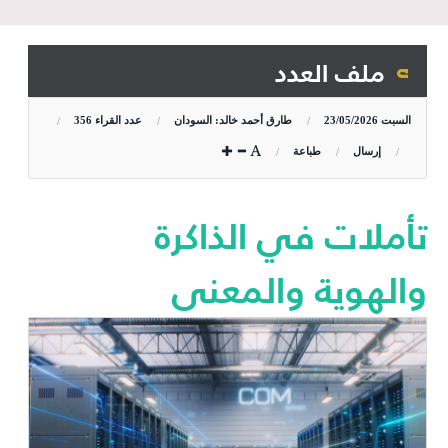
ملف العدد
السبت
23/05/2026
طارق أحمد خالد: السودان
عدد القراء
356
إرسال
طباعة
تأملات في الذاكرة
والهوية والمعنى