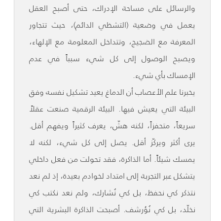
والرسائل على مساحة الإدراك، حتى أصبح العقل
يعمل في وضعية (التشظي الدائم)، حيث تتجاور
المعرفة مع الضجيج، وتتداخل المعلومة مع الإلهاء،
ويصبح الوصول إلى كل شيء سبباً في عدم
الإمساك بأي شيء.
يخبرنا علم الأعصاب أن الدماغ يعيد تشكيل نفسه وفق
البيئة التي يعيش فيها. البيئة الرقمية صنعت عقلاً
سريعاً، متحفزاً، لكنه هشّ، يعرف كثيراً ويفهم أقل.
يرى أكثر ويركّز أقل. يصل إلى كل شيء، لكنه لا
يمسك شيئاً. أما الذاكرة، فقد تحولت من فعل داخلي
يتشكل عبر التجربة إلى امتداد لخوادم بعيدة، إذ لم نعد
نتذكر كي نحفظ، بل كي نُشارك، ولم نعد نكتب كي
نخلّد، بل كي نُؤرشف. أصبحت الذاكرة البشرية التي