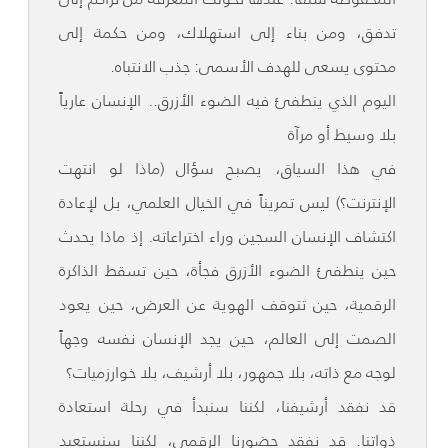
تدفق، ومن بناء إلى استهلاك، ومن حكمة إلى
محتوى يسعى للهدف الأسمى: جذب الانتباه.
اليوم الذي ينطفئ فيه الضوء الأزرق.. الإنسان عارياً
بلا وسيط أو مرآة
في هذا السياق، يصبح سؤال (ماذا لو انتهت
الإنترنت؟) ليس تمريناً في الخيال العلمي، بل لإعادة
اكتشاف الإنسان السجين وراء اختراعاته. إذ ماذا يحدث
حين ينطفئ الضوء الأزرق فجأة، حين تسقط الذاكرة
الرقمية، حين تتوقف الهوية عن العرض، حين يعود
الصمت إلى العالم، حين يجد الإنسان نفسه وجهاً
لوجه مع ذاته، بلا جمهور، بلا أرشيف، بلا خوارزميات؟
قد نفقد أرشيفنا، لكننا سنبدأ في رحلة استعادة
ذواتنا. قد نفقد حضورنا الرقمي، لكننا سنستعيد