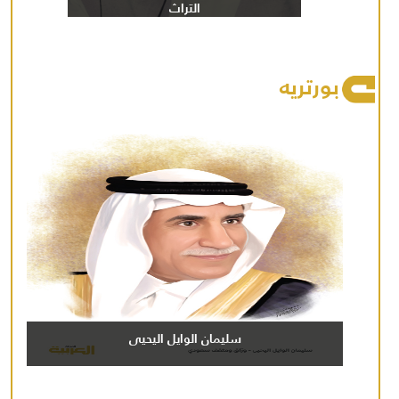
التراث
بورتريه
سليمان الوايل اليحيى