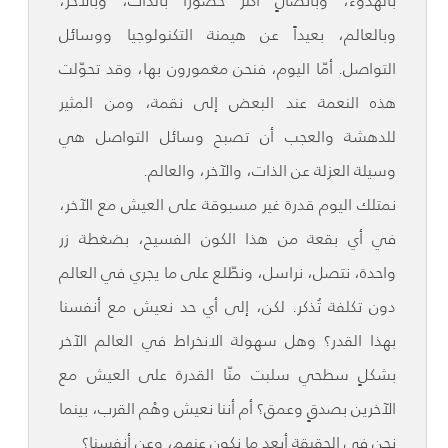
بالهدوء، وباتصالٍ أكثر حضوراً بالذات، وبالآخر،
وبالعالم، بعيداً عن هيمنة التكنولوجيا ووسائل
التواصل. أمّا اليوم، فنحن مغمورون بها، وقد تحوّلت
هذه النعمة عند البعض إلى نقمة، ومن المثير
للدهشة والعجب أن تصبح وسائل التواصل هي
وسيلة العزلة عن الذات، والآخر، والعالم.
نمتلك اليوم قدرة غير مسبوقة على العيش مع الآخر،
في أي بقعة من هذا الكون الفسيح، بضغطة زر
واحدة، نتصل، نراسل، ونطّلع على ما يجري في العالم
دون تكلفة تُذكر. لكن، إلى أي حد نعيش مع أنفسنا
بهذا القدر؟ وهل سهولة الانخراط في العالم الآخر
بشكلٍ سطحي سلبت منّا القدرة على العيش مع
الآخرين بصدقٍ وعمق؟ أم أننا نعيش وهْم القرب، بينما
نحن في الحقيقة أبعد ما نكون عنهم، وعن أنفسنا؟