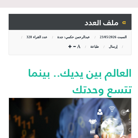
ملف العدد
السبت
23/05/2026
عبدالرحمن حكمي: جدة
عدد القراء
328
إرسال
طباعة
العالم بين يديك.. بينما
تتسع وحدتك