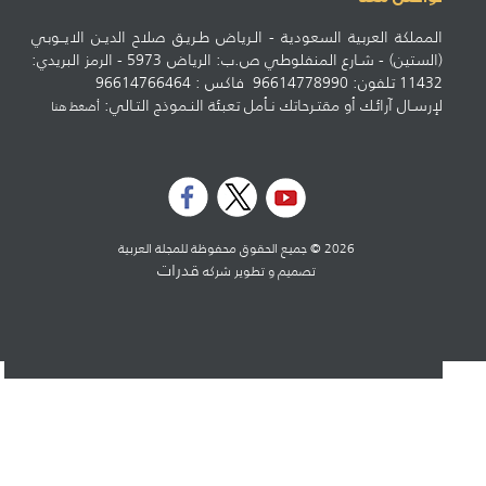
المملكة العربية السعودية - الـرياض طـريـق صلاح الديـن الايــوبي
(الستين) - شـارع المنفلوطي ص.ب: الرياض 5973 - الرمز البريدي:
11432 تلفون: 96614778990 فاكس : 96614766464
لإرسـال آرائـك أو مقتـرحاتك نـأمل تعبئة النـموذج التـالي:
أضغط هنا
2026 © جميع الحقوق محفوظة للمجلة العربية
قدرات
تصميم و تطوير شركه