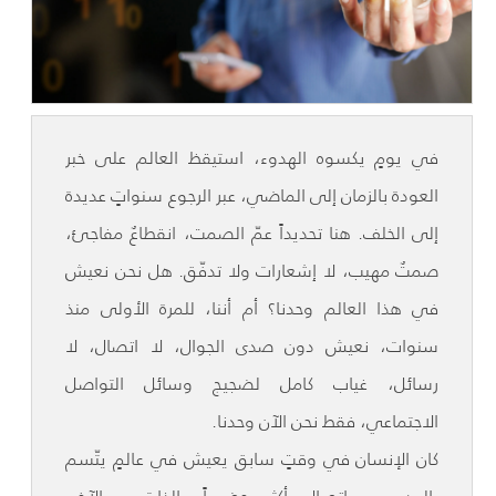
في يومٍ يكسوه الهدوء، استيقظ العالم على خبر
العودة بالزمان إلى الماضي، عبر الرجوع سنواتٍ عديدة
إلى الخلف. هنا تحديداً عمّ الصمت، انقطاعٌ مفاجئ،
صمتٌ مهيب، لا إشعارات ولا تدفّق. هل نحن نعيش
في هذا العالم وحدنا؟ أم أننا، للمرة الأولى منذ
سنوات، نعيش دون صدى الجوال، لا اتصال، لا
رسائل، غياب كامل لضجيج وسائل التواصل
الاجتماعي، فقط نحن الآن وحدنا.
كان الإنسان في وقتٍ سابق يعيش في عالمٍ يتّسم