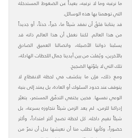
ما نرغبه وما لا نرغبه، بعيداً عن الضغوط المستدخلة
التي توهمنا بها هذه الوسائل.
قد ينتابنا قلقُ أن نفقد شيئاً ما، خبراً، حدثاً، أو جديداً
من هذا العالم. لكننا نغفل أن هذا العالم ذاته قد
يسلبنا ذواتنا الأصيلة، واتصالنا العميق الصادق
بالآخرين، ويُفلت من بين أيدينا جمال اللحظات الهادئة،
تلك التي لا يلوّثها الضجيج.
ومع ذلك، فإن ما ينكشف في لحظة الانقطاع لا
يتوقف عند حدود السلوك أو العادة، بل يمتد إلى بنية
الوعي نفسها. فحين يختفي التدفّق المستمر، يتغيّر
إدراكنا للزمن، لم يعد الزمن شيئاً نتجاوزه بسرعة، بل
شيئاً نقيم داخله. كل لحظة تصبح أكثر امتداداً، وأكثر
حضوراً، وكأنها تطلب منا أن نعيشها بدل أن نمرّ من