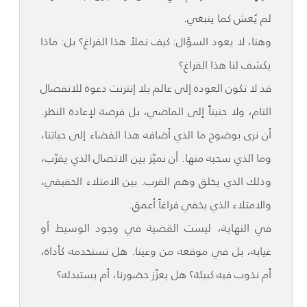
لم يُعش كما ينبغي.
وهنا، لا يعود السؤال: كيف نملأ هذا الفراغ؟ بل: ماذا
يكشف لنا هذا الفراغ؟
قد لا تكون العودة إلى عالم بلا إنترنت دعوة للانفصال
التام، ولا حنيناً إلى الماضي، بل فرصة لإعادة النظر.
أن نرى بوضوح ما الذي أضافه هذا الفضاء إلى حياتنا،
وما الذي سحبه منها. أن نميّز بين الاتصال الذي يقرّب،
وذلك الذي يخلق وهم القرب. بين الامتلاء الحقيقي،
والامتلاء الذي يخفي فراغاً أعمق.
في النهاية، ليست القضية في وجود الوسيط أو
غيابه، بل في موقعه من وعينا. هل نستخدمه كأداة،
أم نذوب فيه كبيئة؟ هل يعزّز حضورنا، أم يستبدله؟