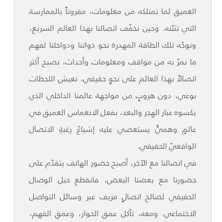
العميق لما نمتلكه من معلومات، مقروناً بالممارسة
التي تثبّته. وحين نخفّف اتصالنا بهذا العالم السريع،
ونوجّه تلك الطاقة المهدرة نحو ذواتنا ودواخلنا لفهم
ما نمرّ به من مواقف ومعلومات وأحداث، نصبح أكثر
اتصالاً بهذا العالم على نحوٍ حقيقي، نعيش اللحظات
بوعي، دون هروبٍ من مواجهة عالمنا الداخلي الذي
يكسوه غبار الهجر والبعد، بفعل الانغماس العميق في
عالمٍ وهميٍّ يستعصي عليه إشباعُ رغبةِ الاتصال
الواقعيّ الحقيقي.
في اتصالنا مع الآخر، أصبح حضور الهاتف يتقدّم على
حضورنا مع بعضنا البعض، فانقطع حبل الوصال
الحقيقي لصالح اتصالٍ مزيف عبر وسائل التواصل
الاجتماعي. ومعه، تآكل عمق الحوار، وعمق الفهم،