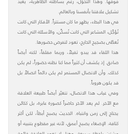
فوقها. وهذا التحوّل، رغم بساطته الظاهرية، يعيد
تشكيل علاقتنا بأنفسنا وبالعالم.
في هذا البطء، يظهر ما كان مستتراً. الأفكار التي كانت
تُؤجَّل، المشاعر التي كانت تُسكَّن، والأسئلة التي كانت
تُغطّى بضجيج الخارج، تعود لتفرض حضورها.
هذا اللقاء قد يبدو ثقيلاً، وربما مقلقاً، لكنه أيضاً
صادق. إذ يكشف أن كثيراً مما كنا نظنه حضوراً، لم يكن
كذلك. وأن الاتصال المستمر لم يكن دائماً اتصالاً بل
قد يكون هروباً.
وفي غياب هذا الاتصال، تتغيّر أيضاً طبيعة العلاقة
مع الآخر. لم يعد الآخر حاضراً كصورة عابرة، بل ككائن
يحتاج إلى زمن وانتباه. الحديث يصبح أبطأ، لكن أكثر
كثافة. الإصغاء يصبح أعمق، لأنه غير مقطوع بتنبيه أو
مشتت بلحظة سريعة. وهنا، لا تعود العلاقة قائمة