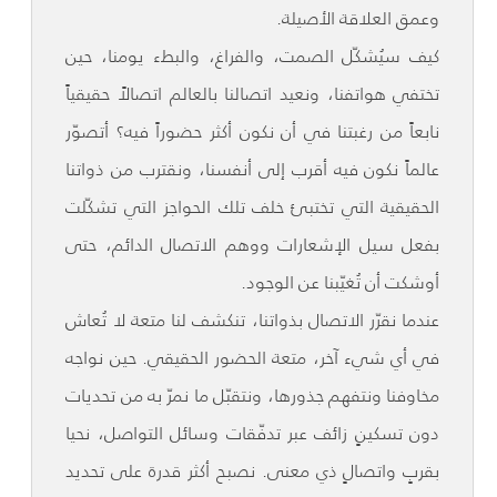
وعمق العلاقة الأصيلة.
كيف سيُشكّل الصمت، والفراغ، والبطء يومنا، حين
تختفي هواتفنا، ونعيد اتصالنا بالعالم اتصالاً حقيقياً
نابعاً من رغبتنا في أن نكون أكثر حضوراً فيه؟ أتصوّر
عالماً نكون فيه أقرب إلى أنفسنا، ونقترب من ذواتنا
الحقيقية التي تختبئ خلف تلك الحواجز التي تشكّلت
بفعل سيل الإشعارات ووهم الاتصال الدائم، حتى
أوشكت أن تُغيّبنا عن الوجود.
عندما نقرّر الاتصال بذواتنا، تنكشف لنا متعة لا تُعاش
في أي شيء آخر، متعة الحضور الحقيقي. حين نواجه
مخاوفنا ونتفهم جذورها، ونتقبّل ما نمرّ به من تحديات
دون تسكينٍ زائف عبر تدفّقات وسائل التواصل، نحيا
بقربٍ واتصالٍ ذي معنى. نصبح أكثر قدرة على تحديد