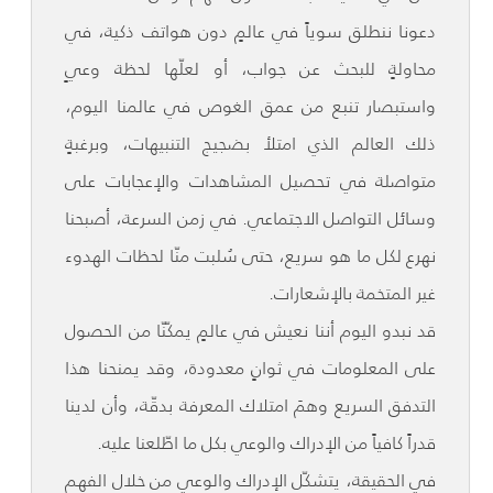
دعونا ننطلق سوياً في عالمٍ دون هواتف ذكية، في
محاولةٍ للبحث عن جواب، أو لعلّها لحظة وعيٍ
واستبصار تنبع من عمق الغوص في عالمنا اليوم،
ذلك العالم الذي امتلأ بضجيج التنبيهات، وبرغبةٍ
متواصلة في تحصيل المشاهدات والإعجابات على
وسائل التواصل الاجتماعي. في زمن السرعة، أصبحنا
نهرع لكل ما هو سريع، حتى سُلبت منّا لحظات الهدوء
غير المتخمة بالإشعارات.
قد نبدو اليوم أننا نعيش في عالمٍ يمكّنّا من الحصول
على المعلومات في ثوانٍ معدودة، وقد يمنحنا هذا
التدفق السريع وهمَ امتلاك المعرفة بدقّة، وأن لدينا
قدراً كافياً من الإدراك والوعي بكل ما اطّلعنا عليه.
في الحقيقة، يتشكّل الإدراك والوعي من خلال الفهم