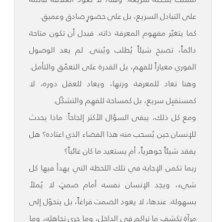
على التبادل السريع، بل على حضورٍ صادق وعميق.
كما يتغيّر مفهوم المعرفة ذاته. فبدل أن تكون متاحة
دائماً، تصبح شيئاً يُطلب ويُبنى. لم يعد الوصول
الفوري معياراً للفهم، بل القدرة على التعمّق والتأمل.
وهنا تعاد للمعرفة وزنها، ويعاد للعقل دوره، لا
كمستقبِل سريع، بل كمساحة للفهم والتشكّل.
ومع كل ذلك، يبقى السؤال الأكثر إلحاحاً: ماذا يحدث
للإنسان حين يُسحب منه هذا الفضاء الذي اعتاده؟ هل
يفقد شيئاً جوهرياً، أم يستعيد ما كان غائباً؟
ربما تكمن الإجابة في تلك اللحظة التي يهدأ فيها كل
شيء، ويجد الإنسان نفسه أمام صمتٍ لا يُملأ
بسهولة. عندها، لا يعود الصمت فراغاً، بل يتحوّل إلى
مرآةٍ تكشف ما تراكم في الداخل، وما جرى تجاهله، وما