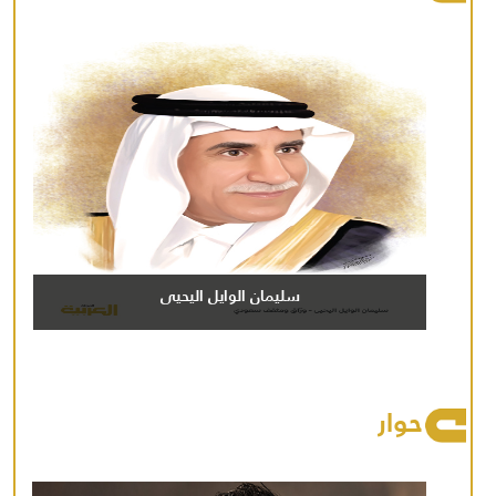
سليمان الوايل اليحيى
حوار