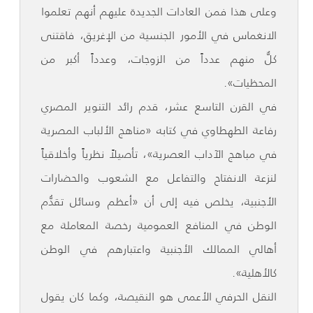
وعلى هذا فمن العادات الجديدة عليهم أنهم تعلموا
الانغماس في الأمور الجنسية من الإغريق، فاقتنى
كلٌّ منهم عدداً من الزوجات، وعدداً أكبر من
المحظيات».
في القرن التاسع عشر، قدم رائد التنوير المصري
رفاعة الطهطاوي في كتابه «مناهج الألباب المصرية
في مباهج الآداب العصرية»، تأصيلاً نظرياً وأخلاقياً
لنزعة الانفتاح والتفاعل مع الشعوب والحضارات
الأجنبية، يخلص فيه إلى أن «أعظم وسائل تقدُّم
الوطن في المنافع العمومية رخصة المعاملة مع
أهالي الممالك الأجنبية واعتبارهم في الوطن
كالأهلية».
النقل الحرفي الأعمى هو النقيصة، وكما كان يقول