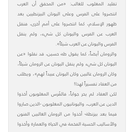
تقليد المغلوب للغالب: «من المحقق أن العرب
انتصروا على الفرس وعلى اليونان البيزنطيين بعد
ظهور الإسلام، كما انتصروا على أمم أخرى، فنقل
العرب عن الفرس واليونان كل شيء، ولم ينقل
الفرس واليونان عن العرب شيئاً».
والرومان أيضاً، كما يقول طه حسين، قد نقلوا «عن
اليونان كل شيء ولم ينقل اليونان عن الرومان شيئاً،
وكان الرومان غالبين وكان اليونان عبيداً لهم»، ويطلب
من العقاد تفسيراً لهذا!
لكن العقاد لم يحر جواباً، فالفُرس المغلوبون أخذوا
الدين عن العرب، واليونانيون المغلوبون -الذين صاروا
فيما بعد بيزنطة- أخذوا من الرومان الغالبين الفنون
والأساليب الحسية الفخمة في الحياة والعمارة وأخذوا