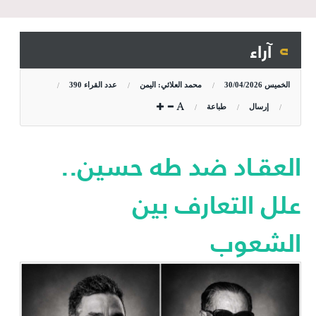
آراء
الخميس
30/04/2026
محمد العلائي: اليمن
عدد القراء
390
إرسال
طباعة
العقـاد ضد طه حسين..
علل التعارف بين
الشعوب