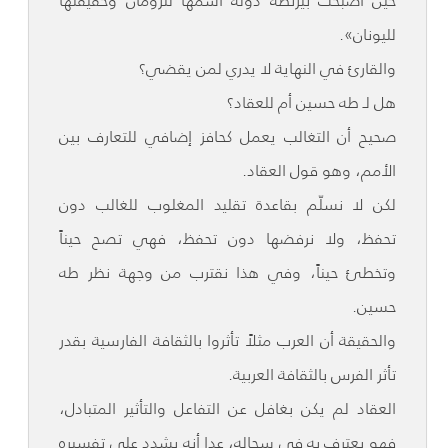
حين أصبحت بيزنطة دولة اسمها للرومان وحقيقتها
لليونان».
والقارئ في النهاية لا يدري لمن يقضي؟
هل لـ طه حسين أم للعقاد؟
صحيح أن التغالب يعمل كحافز إضافي للتعارف بين
الأمم، وهو قول العقاد.
لكن لا نسلّم بقاعدة تقليد المغلوب للغالب دون
تحفظ، ولا نرفضها دون تحفظ، فهي تصح حيناً
وتخطئ حيناً، وفي هذا نقترب من وجهة نظر طه
حسين.
والحقيقة أن العرب مثلاً تأثروا بالثقافة الفارسية بقدر
تأثر الفرس بالثقافة العربية.
العقاد لم يكن بغافل عن التفاعل والتأثير المتبادل،
فهو يعترف به في سجاله، عدا أنه يشدد على تفسيره