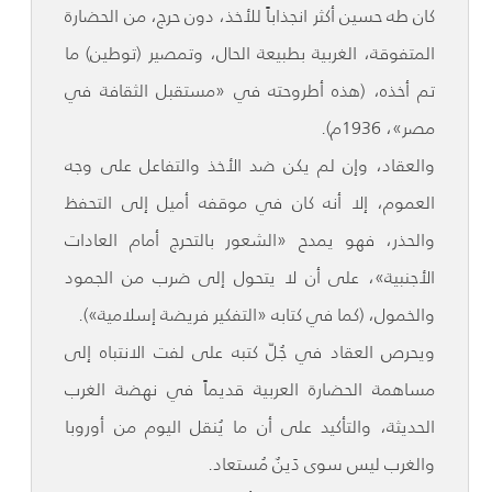
كان طه حسين أكثر انجذاباً للأخذ، دون حرج، من الحضارة
المتفوقة، الغربية بطبيعة الحال، وتمصير (توطين) ما
تم أخذه، (هذه أطروحته في «مستقبل الثقافة في
مصر»، 1936م).
والعقاد، وإن لم يكن ضد الأخذ والتفاعل على وجه
العموم، إلا أنه كان في موقفه أميل إلى التحفظ
والحذر، فهو يمدح «الشعور بالتحرج أمام العادات
الأجنبية»، على أن لا يتحول إلى ضرب من الجمود
والخمول، (كما في كتابه «التفكير فريضة إسلامية»).
ويحرص العقاد في جُلّ كتبه على لفت الانتباه إلى
مساهمة الحضارة العربية قديماً في نهضة الغرب
الحديثة، والتأكيد على أن ما يُنقل اليوم من أوروبا
والغرب ليس سوى دَينٌ مُستعاد.