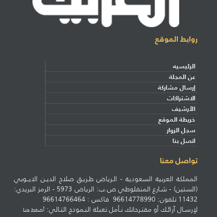
روابط الموقع
الرئيسيه
عن المجلة
إرسال مشاركة
الاشتراكات
الأرشيف
خريطة الموقع
سجل الزوار
اتصل بنا
تواصل معنا
المملكة العربية السعودية - الـرياض طـريـق صلاح الديـن الايــوبي
(الستين) - شـارع المنفلوطي ص.ب: الرياض 5973 - الرمز البريدي:
11432 تلفون: 96614778990 فاكس : 96614766464
لإرسـال آرائـك أو مقتـرحاتك نـأمل تعبئة النـموذج التـالي:
أضغط هنا