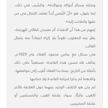
ونحلته وسائر أحواله وعوائده»، والسّبب في ذلك،
كما يقول، هو «أنّ النّفس أبداً تعتقد الكمال في من
غلبها وانقادت إليه».
يُفهم من هذا أن الاقتداء أثر نفسي تلقائي للهزيمة،
يعبّر عنه المغلوب طوعاً بلا إكراه اعتقاداً منه بكمال
الغالب.
في سجال مع عباس محمود العقاد عام 1929م،
يخالف طه حسين هذه القاعدة، مستعيناً على ذلك
بأمثلة من التاريخ، بينما بدا العقاد أقرب إلى موافقتها،
وكلاهما لم يذكرا صراحة القاعدة ولا صاحبها.
لم يكن هو الخلاف الوحيد بينهما حول العلاقة بالآخر
(الغرب غالباً)، سواء علاقة العرب والمسلمين أو
علاقة المصريين.