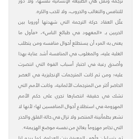
ترجمة ونقل هي الطبيعة الإنسانية نفسها، ولا دور
للتنافس والتغالب والحروب، ولا للحب والكره.
علّل العقاد حركة الترجمة التي شهدتها أوروبا بين
الحربين بـ «المعهود في طبائع الناس»، «فأول ما
يعنى به المرء أن يستطلع أحوال منافسه ومن يتطلب
الغلبة عليه، والمغلوب في المنافسة أشد عناية بهذا
وأصدق رغبة في اختبار أسباب القوة التي انتصرت
عليه؛ ومن ثم كانت المترجمات الإنجليزية في العصر
الحاضر أكثر من المترجمات الألمانية، وكانت الأمم التي
تشك في حقيقة انتصارها تجري على حكم الأمم
المهزومة في استطلاع أحوال المنافسين لها؛ لأنها لا
تشعر بطمأنينة المنتصر ولا تزال في حالة القلق والحذر
التي تخامر مهزوماً يعالج من نفسه موضع الهزيمة».
ثم يتساءل: «أهي المعرفة بنت العداوة، كما يبدو لنا