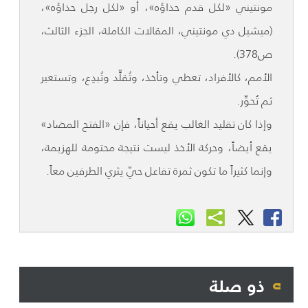
مونتيني «لكل قدم حذاؤه»، أو «لكل رجل حذاؤه»،
(ميشيل دي مونتيني، المقالات الكاملة، الجزء الثالث،
ص378).
الأمم، كالأفراد، تعطي وتأخذ، وتُقلِّد وتُبدِع، وتستعير
ثم تُحوِّر.
وإذا كان تقليد الغالب يقع أحياناً، فإن «الفتح المضاد»
يقع أيضاً، وحركة الأخذ ليست نتيجة محتومة للهزيمة،
وإنما كثيراً ما تكون ثمرة تفاعل حيّ يثري الطرفين معاً.
ذو صلة