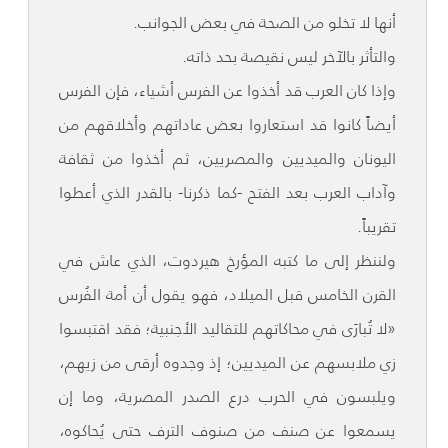
أنها لا تخلو من الصحة في بعض الجوانب.
والتأثر بالآخر ليس نقيصة بحد ذاته.
وإذا كان العرب قد أخذوا عن الفرس أشياء، فإن الفرس
أيضاً كانوا قد استعاروا بعض عاداتهم وأخلاقهم من
اليونان والميديين والمصريين، ثم أخذوا من ثقافة
وآداب العرب بعد الفتح -كما ذكرنا- بالقدر الذي أعطوا
تقريباً.
ولننظر إلى ما كتبه المؤرخ هيردوت، الذي عاش في
القرن الخامس قبل الميلاد، فهو يقول أن أمة الفُرس
«لا تُبارَى في محاكاتهم للتقاليد الأجنبية؛ فقد اقتبسوا
زي ملابسهم عن الميديين؛ إذ وجدوه أرقى من زيهم،
ويلبسون في الحرب درع الصدر المصرية، وما إن
يسمعوا عن صنف من صنوف الترف حتى يُحاكوه،