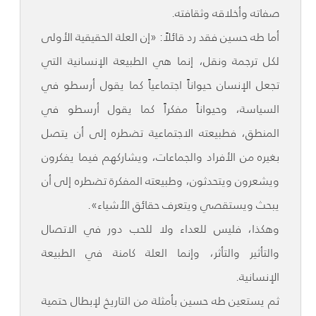
صفاته وأخلاقه وثقافته.
أما طه حسين فقد رد قائلاً: «إن العلة الحقيقية الأولى
لكل ترجمة ونقل، إنما هي الطبيعة الإنسانية التي
تجعل الإنسان حيواناً اجتماعياً كما يقول أرسطو في
السياسة، وحيواناً مفكراً كما يقول أرسطو في
المنطق، فطبيعته الاجتماعية تضطره إلى أن يتصل
بغيره من الأفراد والجماعات، ويشاركهم فيما يفكرون
ويشعرون ويتحدثون، وطبيعته المفكرة تضطره إلى أن
يبحث ويستقصي ويتعرف حقائق الأشياء».
وهكذا، فليس للعداء ولا للحب دور في الاتصال
والتأثير والتأثر، وإنما العلة كامنة في الطبيعة
الإنسانية.
ثم يستعين طه حسين بأمثلة من التاريخ لإبطال حتمية