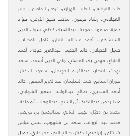
خالد القرقني، الطيب الهزازي، تركي الماضي، منير
العجلاني، رشاد فرعون، مدحت شيخ الأرض، فؤاد
حمزة، محمود حمودة، عبدالله بك كاظم، سيف الدين
الشيشكلي، أحمد عبدالله الثنيان، كامل القصاب،
جميل الحجيلان، خالد الحكيم، عبدالعزيز خوجة، أحمد
الطباع، مهدي بك المصلح، ولي الدين أسعد، محمد
بهجت البيطار، عبدالكريم الجهيمان، سعود الدغيثر،
فوزان السابق، حمد السليمان، عبدالعزيز المنقور، خالد
أحمد السديري، صالح عبدالواحد، سمير الشهابي،
عبدالرحمن عبداللطيف آل الشيخ، عبدالوهاب أبو ملحة،
محمد بن دخيّل، نجيب المانع، عبدالرحمن بن نويصر،
محمد عيد الرواف، محمد بن شلهوب، حسن عباس
شربتلي، إبراهيم الدغيثر، صالح البكر، عمر حليق، جميل