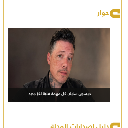
حوار
جيسون سايلر: كل مهمة فنية لغز جديد'
دليل إصدارات المجلة