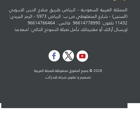
المملكة العربية السعودية - الـرياض طـريـق صلاح الديـن الايــوبي
(الستين) - شـارع المنفلوطي ص.ب: الرياض 5973 - الرمز البريدي:
11432 تلفون: 96614778990 فاكس : 96614766464
لإرسـال آرائـك أو مقتـرحاتك نـأمل تعبئة النـموذج التـالي:
أضغط هنا
2026 © جميع الحقوق محفوظة للمجلة العربية
قدرات
تصميم و تطوير شركه