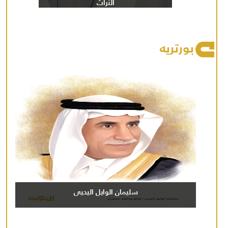
التراث
بورتريه
سليمان الوايل اليحيى