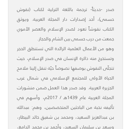
صدر -حديثاً- ترجمة باللغة التركية لكتاب (نقوش
حسمى)، أحد إصدارات دار المجلة العربية. ويوثق
الكتاب نقوشاً تعود لصدر الإسلام والعصر الأموي
جمعت من درب حسمى بين الشام والحجاز.
وهو من الأعمال العلمية الرائدة التي تستنطق الحجر
وتستخرج منه ذاكرة الإنسان في صدر الإسلام، حيث
تتجلّى النقوش بوصفها نصوصاً حيّة تنقل إلينا ملامح
الحياة الأولى للمجتمع الإسلامي في شمال غرب
الجزيرة العربية. وقد صدر هذا العمل ضمن منشورات
المجلة العربية عام 1439هـ / 2017م، وأسهم في
تأليفه نخبة من الباحثين المتخصصين، وهم: عبدالله
بن عبدالعزيز السعيد، ومحمد بن شفيق خالد البيطار،
وسعد بن سليمان السعيد، وأحمد بن محمد الدامغ،