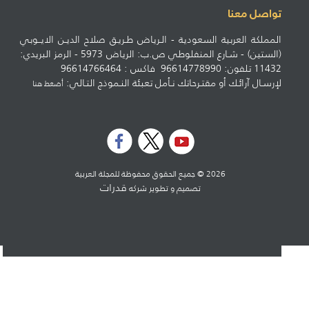
تواصل معنا
المملكة العربية السعودية - الـرياض طـريـق صلاح الديـن الايــوبي
(الستين) - شـارع المنفلوطي ص.ب: الرياض 5973 - الرمز البريدي:
11432 تلفون: 96614778990 فاكس : 96614766464
لإرسـال آرائـك أو مقتـرحاتك نـأمل تعبئة النـموذج التـالي:
أضغط هنا
2026 © جميع الحقوق محفوظة للمجلة العربية
قدرات
تصميم و تطوير شركه