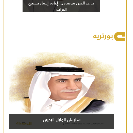
د. عز الدين موسى.. إعادة إعمار تحقيق
التراث
بورتريه
سليمان الوايل اليحيى