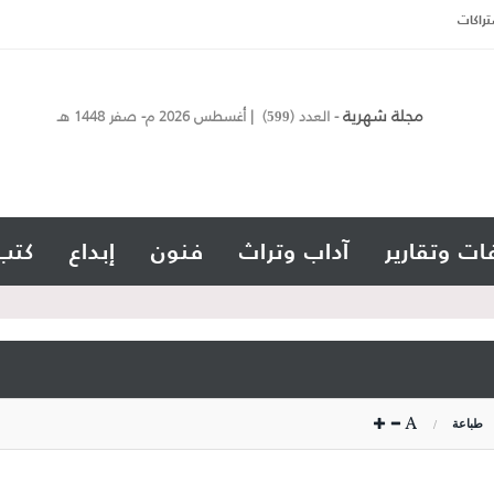
تراكات
مجلة شهرية
- العدد (
) | أغسطس 2026 م- صفر 1448 هـ
599
ات وتقارير
آداب وتراث
فنون
إبداع
كتب
طباعة