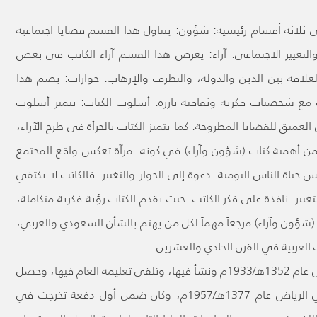
199م)، فهو ينقسم إلى ثلاثة أقسام رئيسية: شؤون: يتناول هذا القسم قضايا اجتماعية
 والتغيير الاجتماعي. آراء: يعرض هذا القسم آراء الكاتب في بعض
العلاقة بين الدين والدولة، والتطرف والإرهاب. حوارات: يضم هذا
 مع شخصيات فكرية وثقافية بارزة. أسلوب الكتاب: يتميز أسلوب
عميق للقضايا المطروحة. كما يتميز الكتاب بالجرأة في طرح الآراء،
 تكمن أهمية كتاب (شؤون وآراء) في كونه: مرآة تعكس واقع المجتمع
ة الناس اليومية. دعوة إلى الحوار والتغيير: فالكاتب لا يكتفي
ير. نافذة على فكر الكاتب: حيث يقدم الكتاب رؤية فكرية متكاملة،
(شؤون وآراء) مرجعاً مهماً لكل من يهتم بالشأن السعودي والعربي،
لعربية في القرن الحادي والعشرين.
الجدير ذكره أن عمران العمران وُلد في مدينة الرياض عام 1352هـ/1933م ونشأ فيها، وتلقى تعليمه العام فيها، وحصل
على الشهادة الجامعية من كلية اللغة العربية في الرياض عام 1377هـ/1957م، وكان ضمن أول دفعة تخرجت في