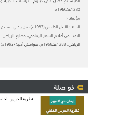
الكلية، ثم حصل على دبلوم الدراسات الأدبية وال
1380هـ/1960م.
مؤلفاته:
الشعر: الأمل الظامي (1983م)، من وحي السنين (2023م).
الرياض، 1388هـ/1968م، هوامش أدبية (1992م)، شؤون وآراء (1993م) حديث عابر (2023م).
ذو صلة
نظرية الحرس الخلف