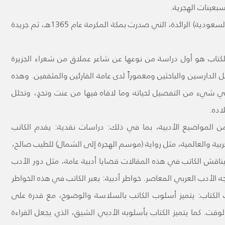
لسبعينات الهجرية.
وقد لمع اسمه في البداية من منبر جريدة (البلاد السعودية) الرائدة، التي صدرت بمكة المكرمة عام 1365هـ، ثم جريدة
الكتاب هو أول دراسة من نوعها عن شاعر عملاق من شعراء الجزيرة
لدارسين والباحثين ومغموراً لدى عامة القارئين والمثقفين. وهذه
ي شيء من التفصيل لحياته وما لاقاه فيها من عنت وتحدٍ، وتحلل
اده.
المواضيع الأدبية، بما في ذلك: دراسات نقدية: يقدم الكاتب
ربية والعالمية، مثل رواية (موسم الهجرة إلى الشمال) للطيب صالح،
اقش الكاتب في هذه المقالات قضايا أدبية عامة، مثل دور الأدب
ه الأدب العربي المعاصر. خواطر أدبية: يعبر الكاتب في هذه الخواطر
 الكتاب: يتميز أسلوب الكاتب بالسلاسة والوضوح، مع قدرة على
ت. كما يتميز الكتاب بأسلوبه الأدبي الشيق، الذي يجعل القراءة