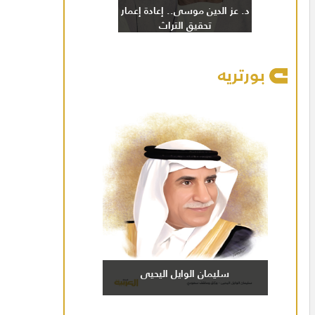
د. عز الدين موسى.. إعادة إعمار
تحقيق التراث
بورتريه
سليمان الوايل اليحيى