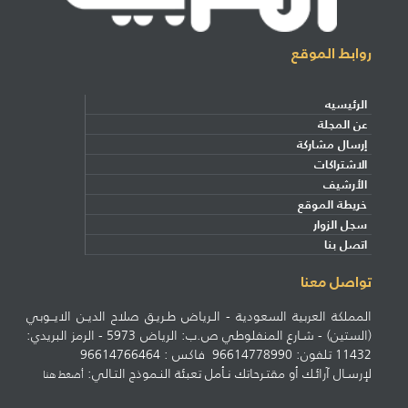
روابط الموقع
الرئيسيه
عن المجلة
إرسال مشاركة
الاشتراكات
الأرشيف
خريطة الموقع
سجل الزوار
اتصل بنا
تواصل معنا
المملكة العربية السعودية - الـرياض طـريـق صلاح الديـن الايــوبي
(الستين) - شـارع المنفلوطي ص.ب: الرياض 5973 - الرمز البريدي:
11432 تلفون: 96614778990 فاكس : 96614766464
لإرسـال آرائـك أو مقتـرحاتك نـأمل تعبئة النـموذج التـالي:
أضغط هنا