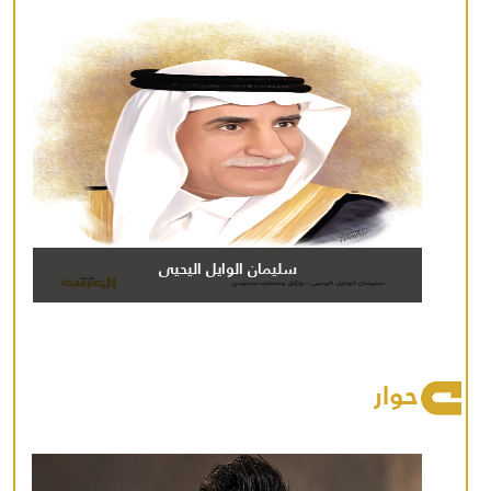
سليمان الوايل اليحيى
حوار