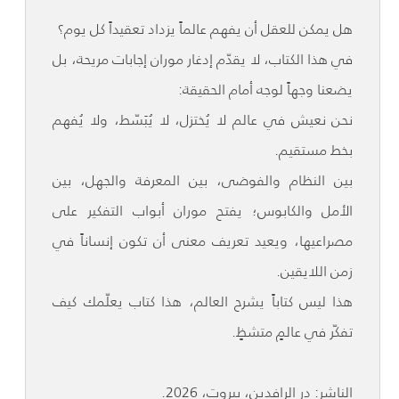
هل يمكن للعقل أن يفهم عالماً يزداد تعقيداً كل يوم؟
في هذا الكتاب، لا يقدّم إدغار موران إجابات مريحة، بل
يضعنا وجهاً لوجه أمام الحقيقة:
نحن نعيش في عالم لا يُختزل، لا يُبَسّط، ولا يُفهم
بخط مستقيم.
بين النظام والفوضى، بين المعرفة والجهل، بين
الأمل والكابوس؛ يفتح موران أبواب التفكير على
مصراعيها، ويعيد تعريف معنى أن تكون إنساناً في
زمن اللايقين.
هذا ليس كتاباً يشرح العالم، هذا كتاب يعلّمك كيف
تفكّر في عالمٍ متشظٍ.
الناشر: در الرافدين، بيروت، 2026.