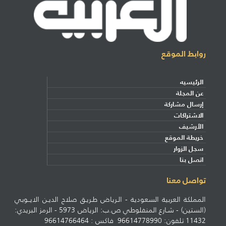
روابط الموقع
الرئيسيه
عن المجلة
إرسال مشاركة
الاشتراكات
الأرشيف
خريطة الموقع
سجل الزوار
اتصل بنا
تواصل معنا
المملكة العربية السعودية - الـرياض طـريـق صلاح الديـن الايــوبي
(الستين) - شـارع المنفلوطي ص.ب: الرياض 5973 - الرمز البريدي:
11432 تلفون: 96614778990 فاكس : 96614766464