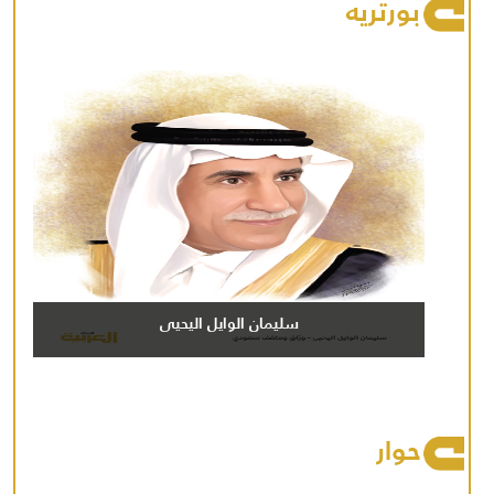
بورتريه
سليمان الوايل اليحيى
حوار