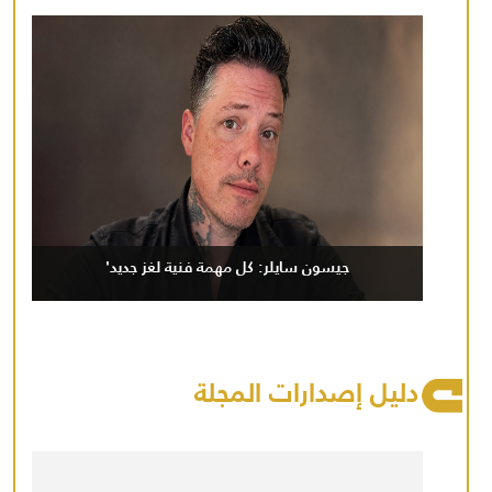
جيسون سايلر: كل مهمة فنية لغز جديد'
دليل إصدارات المجلة