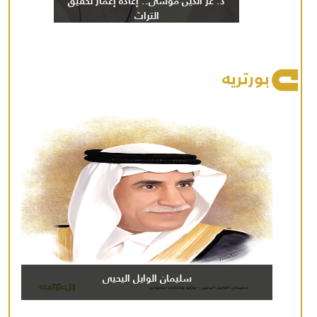
د. عز الدين موسى.. إعادة إعمار تحقيق
التراث
بورتريه
سليمان الوايل اليحيى