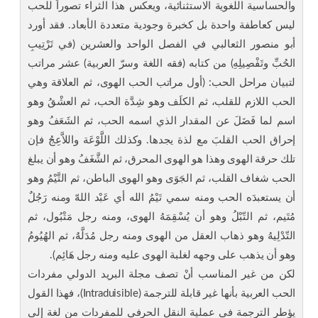
والحساسية اللغوية الاستثنائية، ويعكس هذا الثراء تصوراً للحب
ليس كعاطفة واحدة بل كخبرة وجودية متعددة الأبعاد. فقد أورد
أبو منصور الثعالبي في الفصل الواحد والعشرين (في تَرْتِيبِ
الحُبِّ وتَفْصِيلِهِ) من كتابه (فقه اللغة وسرّ العربية) عشر مراتب
لتبيان مراحل الحب: (أول مراتب الحب الهوى، ثم العلاقة وهي
الحب اللازم للقلب، ثم الكلَف وهو شِدَّة الحب، ثم العشْقُ وهو
اسم لما فَضَلَ عن المقدار الذي اسمه الحب، ثم الشَعَفُ وهو
إحراق الحب القلبَ مع لذة يجدها. وكذلك اللَّوْعَة واللاَّعِجُ فإن
تلك حرقة الهوى وهذا هو الهوى المحرق، ثم الشَّغَفُ وهو أن يبلغ
الحب شغاف القلب، ثم الجَوَى وهو الهوى الباطن، ثم التَّيْمُ وهو
أن يستعبدَه الحب ومنه سمي تَيْمُ الله أي عَبْد اللهّ ومنه رَجُلٌ
مُتَيم، ثم التّبْلُ وهو أن يُسْقِمَهُ الهوى، ومنه رجل مَتْبُول، ثم
التّدْلِيهُ وهو ذهاب العقل من الهوى ومنه رجل مُدَلَّهٌ، ثم الهُيُومُ
وهو أن يذهب على وجهه لغلبة الهوى عليه ومنه رجل هَائِم).
لكن من غير المناسب أنْ تصف مجلة البريد الدولي مفردات
الحب العربية بأنها غير قابلة للترجمة (Intraduisible)، فهذا القول
يؤطر الترجمة في عملية النقل الحرفي للمفردات من لغة إلى