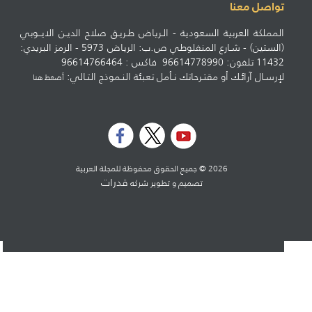
تواصل معنا
المملكة العربية السعودية - الـرياض طـريـق صلاح الديـن الايــوبي
(الستين) - شـارع المنفلوطي ص.ب: الرياض 5973 - الرمز البريدي:
11432 تلفون: 96614778990 فاكس : 96614766464
لإرسـال آرائـك أو مقتـرحاتك نـأمل تعبئة النـموذج التـالي:
أضغط هنا
2026 © جميع الحقوق محفوظة للمجلة العربية
قدرات
تصميم و تطوير شركه