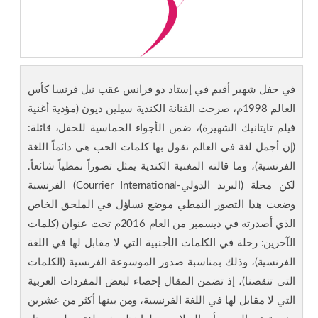
في حفل شهير أقيم في إستاد دو فرانس عقب نيل فرنسا كأس
العالم 1998م، صرحت الفنانة الكندية سيلين ديون (مؤدية أغنية
فيلم تايتانيك الشهيرة)، ضمن الأجواء الحماسية للحفل، قائلة:
(إن أجمل لغة في العالم نقول بها كلمات الحب هي دائماً اللغة
الفرنسية)، وما قالته المغنية الكندية يمثل تصوراً نمطياً شائعاً.
لكن مجلة (البريد الدولي-Courrier International) الفرنسية
وضعت هذا التصور النمطي موضع تساؤل في الملحق الخاص
الذي أصدرته في ديسمبر من العام 2016م تحت عنوان (كلمات
الآخرين: رحلة في الكلمات الأجنبية التي لا مقابل لها في اللغة
الفرنسية)، وذلك بمناسبة صدور الموسوعة الفرنسية (الكلمات
التي تنقصنا)، إذ تضمن المقال إحصاء لبعض المفردات العربية
التي لا مقابل لها في اللغة الفرنسية، ومن بينها أكثر من عشرين