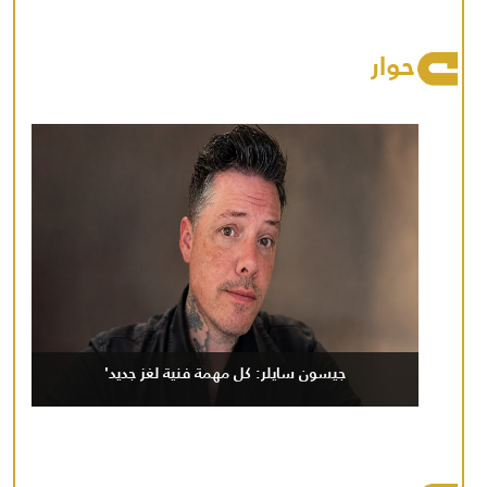
حوار
جيسون سايلر: كل مهمة فنية لغز جديد'