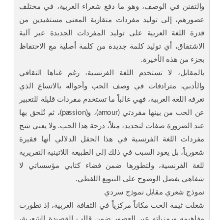
والتفنن في الوصف، وهو ما دفع شعراء العربية، في مختلف
عصورهم، إلى توليد مفردات متقاربة المعنى مستفيدين من
قدرة اللغة العربية على توليد المفردات الجديدة عبر آلية
الاشتقاق، أي توليد كلمة جديدة من كلمة أصلية مع الاحتفاظ
بجزء من هذه الأخيرة.
بالمقابل، لا تستخدم اللغة الفرنسية، رغم غناها الثقافي
والأدبي، مترادفات في وصف الحب وأحواله بالاتساع الذي
تعرفه اللغة العربية، فهي غالباً ما تستخدم مفردات قليلة للتعبير
عن الحب من بينها مفردتي (amour)، و(passion)، ثم تُلحق بها
عند الضرورة صفات لتحديد، مثلاً، درجة هذا الحب. ولا يعني شح
مفردات اللغة الفرنسية في هذا الحقل الدلالي أنها فقيرة
شعورياً، بل يعود السبب في ذلك إلى الطبيعة اللاتينية التقريرية
للغة الفرنسية، ولتطورها ضمن فضاء كتابي مؤسساتي لا
شفاهي يفضل الوضوح على التنويع اللفظي.
نموذج شعري مقابل نموذج سردي
شغلت ثيمة الحب مكاناً مركزياً في الثقافة العربية، إذ تطورت
مفاهيمه ورمزياته عبر العصور ضمن قالب القصيدة الشعرية،