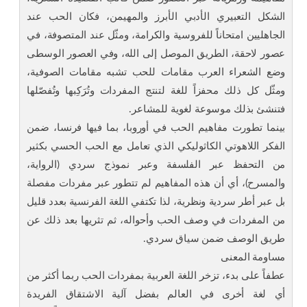
الشكل التعبيري الأدبي الأبرز والمهيمن، فكان الحب عند
الجاهليين امتحاناً للفروسية والكرامة، ومثّل عند المتصوفة، في
عصور لاحقة، الطريق الموصل إلى الله، وفي العصور الوسطى
وضع الشعراء العرب مقامات للحب تشبه مقامات الصوفية،
ومثّل كل ذلك محفزاً للغة لتنتج المفردات وتُرَكِبها وتُفصّلها
فتنشئ بذلك موسوعة لغوية للمشاعر.
بينما تطورت مفاهيم الحب في أوروبا، بما فيها فرنسا، ضمن
الفكر اللاهوتي الكاثوليكي الذي تعامل مع الحب الحسي بكثير
من التحفظ عبر الفلسفة وعبر نموذج سردي (الرواية،
والمسرح)، أي أن هذه المفاهيم لم تتطور عبر مفردات مفصلة
بل عبر أطر سردية ونظرية، لذا تكتفي اللغة الفرنسية بعدد قليل
من المفردات في وصف الحب وأحواله، ثم تثريها بعد ذلك عن
طريق الوصف ضمن سياق سردي.
مساومة المعنى
عطفاً على بدء، تزخر اللغة العربية بمفردات الحب ربما أكثر من
أي لغة أخرى في العالم بفضل آلية الاشتقاق الفريدة