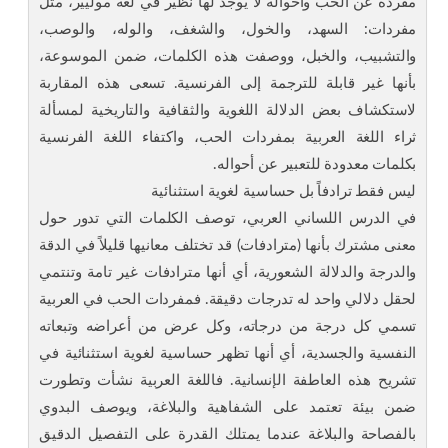
مفردة عن الحب وأحواله لا يوجد لها نظير في لغة موليير، مثل
مفردات: السهد، والخول، والشغف، والوله، والوصب،
والتشبيب، والخبل، ووصفت هذه الكلمات، ضمن الموسوعة،
بأنها غير قابلة للترجمة إلى الفرنسية. تسعى هذه المقاربة
لاستكشاف بعض الدلالة اللغوية والثقافية والتاريخية لمسألة
ثراء اللغة العربية بمفردات الحب، واكتفاء اللغة الفرنسية
بكلمات معدودة للتعبير عن أحواله.
ليس فقط ترادفاً بل حساسية لغوية استثنائية
في الدرس اللساني العربي، توصف الكلمات التي تدور حول
معنى مشترك بأنها (مترادفات) قد تختلف معانيها قليلاً في الدقة
والدرجة والدلالة الشعورية، أي أنها مترادفات غير تامة وتنتمي
لحقل دلالي واحد له تدرجات دقيقة. فمفردات الحب في العربية
تسمي كل درجة من درجاته، وكل عرض من أعراضه وتبعاته
النفسية والجسدية، أي أنها تظهر حساسية لغوية استثنائية في
تشريح هذه العاطفة الإنسانية. فاللغة العربية نشأت وتطورت
ضمن بيئة تعتمد على الشفاهية والبلاغة، ويوصف البدوي
بالفصاحة والبلاغة عندما يمتلك القدرة على التفصيل الدقيق