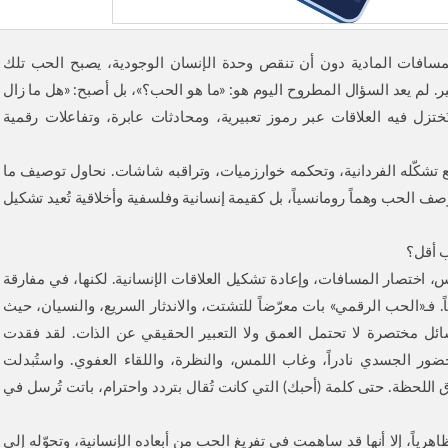
لمسافات المادية دون أن تنقص وحدة الإنسان الوجودية، يصبح الحب تلك
. لم يعد السؤال المطروح اليوم هو: «ما هو الحب؟»، بل أصبح: «هل ما زال
زل فيه العلاقات عبر رموز تعبيرية، ومحادثات عابرة، وتفاعلات رقمية
تشكّله الفردانية، وتحكمه خوارزميات، وتراقبه شاشات. نحاول توصيف ما
ف الحب وهماً رومانسياً، بل كقيمة إنسانية وفلسفية وأخلاقية تُعيد تشكيل
ب أقل؟
 اختصار المسافات، وإعادة تشكيل العلاقات الإنسانية. لكنها، في مفارقة
فـ«الحب الرقمي» بات معرّضاً للتشتت، والاندثار السريع، والنسيان، حيث
ائل مختصرة لا تحتمل العمق ولا التعبير الحقيقي عن الذات. لقد فقدت
لحضور الجسدي نادراً، وغاب اللمس، والنظرة، واللقاء العفوي. واستُبدلت
اللحظة. حتى كلمة (أحبك) التي كانت تُقال بتردد واحترام، باتت تُرسل في
ظاهرياً، إلا أنها قد ساهمت في تفريغ الحب من أبعاده الإنسانية، وتحوّله إلى