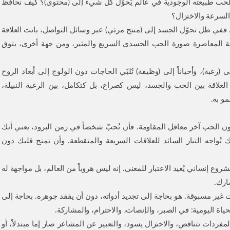
 للحب طبيعته الوجودية في عالم يُحوّل كل شيء إلى (محتوى)؟ كيف نحافظ
لسرعة والاختزال؟
. ففي ظل تحوّل الجسد إلى (منتج مرئي) عبر وسائل التواصل، باتت العلاقة
افة المعاصرة صورة الحب الجسدي السريع والمثير، ومن جهة أخرى، يتوق
ى (رغبة)، وأحياناً إلى (وظيفة) تُلبّي الحاجات دون الولوج إلى أبعاد الروح
 العلاقة بين الحب والجسد، ليس كصراع، بل كتكامل، بين الرغبة النبيلة،
و به.
يكون الحب آخر معاقل المقاومة. فأن تُحبّ شخصاً في زمن البرود، يعني أنك
نك تُواجه التيار السائد للعلاقات السريعة والمتقطعة. وأن تمنح قلبك دون
 إنساني يُعيد الاعتبار للمعنى. إنه ليس هروباً من العالم، بل مواجهة له
ارك.
غير مسبوقة. هو بحاجة إلى تجديد أدواته، دون أن يفقد جوهره. بحاجة إلى
ياة اليومية: في الصبر، والإنصات، والاحترام، والمشاركة.
لمفردات تتناقص، والاختزال يسود، والتعبير عن المشاعر صار إما مبتذلاً، أو