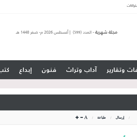
تراكات
مجلة شهرية
- العدد (
) | أغسطس 2026 م- صفر 1448 هـ
599
ات وتقارير
آداب وتراث
فنون
إبداع
كتب
إرسال
طباعة