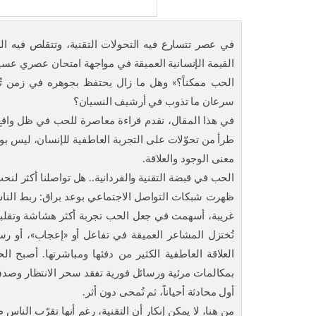
في عصر تتسارع فيه التحولات التقنية، وتتقلص فيه ا
القيمة الإنسانية العميقة في مواجهة امتحان عصري عسير
الحب ممكناً؟» وهل ما زال يحتفظ بجوهره في زمن تُخت
سرعان ما تذوب في أرشيف النسيان؟
في هذا المقال، نقدم قراءة معاصرة للحب في ظل واقع 
طرأ من تحوّلات على التجربة العاطفية للإنسان، ليس بوص
معنى الوجود والعلاقة.
الحب في قبضة التقنية والفردانية.. هل تواصلنا أكثر لنح
ظهرت شبكات التواصل الاجتماعي بوعد براق: ربط الناس،
غريبة، أسهمت في جعل الحب تجربة أكثر هشاشة وتقلباً. 
تُختزل المشاعر العميقة في تفاعل أو «إعجاب»، أو رس
العلاقة العاطفية الكثير من دفئها ومباشرتها. أصبح ا
بمكالمات مرئية ورسائل فورية تفقد سحر الانتظار وصدق 
أول محادثة أحياناً، ثم تُمحى دون أثر.
من هنا، لا يمكن إنكار أن التقنية، رغم أنها تقرّب الناس 