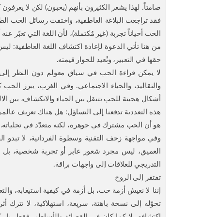
صامتاً. لهذا يشعر الكثيرون بأنهم (يحبون) لكن لا يعرفون
فقد تراجعت البلاغة العاطفية، واختفت رسائل الحب الطوي
الحب أحياناً تجربة (غير مُكتملة)، لأن اللغة التي تعبّر عن
من هنا تأتي الدعوة لإعادة اكتشاف اللغة العاطفية: لي
حقها في التعبير، وتُعيد للحوار قيمته.
لا يمكن قراءة الحب في سياق معولم دون النظر إلى ا
والتقاليد، والحياء الاجتماعي. وفي الغرب، يبرز الحب 
أشكال هجينة للحب تتنقل بين الحياء والانكشاف، بين الالتزا
هذه التعددية تدفعنا إلى التساؤل: هل هناك تعريف عال
هو أن الحب مشترك في جوهره، لكنه متعدّد في تجلياته.
وفي مواجهة زحف التقنية وسطوة الفردانية، لا تبدو الح
العميق، ليس مجرد شعور عابر أو تجربة شخصية، بل هو
التدريجي للعلاقات إلى واجهات براقة.
تفتقر إلى الروح
إننا لا نعيش أزمة حب، بل أزمة في كيفية استيعابه، والتعب
تحوّله إلى نسخة باهتة، سريعة، استهلاكية، لا تترك أثر
اكتشافه، لا كما كان في القصائد والأساطير فقط، بل ك