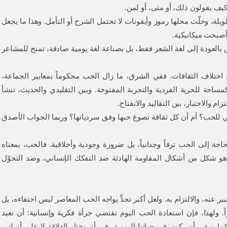
 كيف يقولون ذلك، أو متى، أو لمن.
لة، وحلّت محلها رموز وأيقونات لا تحتمل الشرح أو التأمل. وهذا ما يجعل
ه أصبحت ميكانيكية.
س بالعودة إلى لغة الشعر فقط، بل بصناعة لغة يومية صادقة، تمنح للمشاعر
ختلاف الثقافات. ففي الشرق، ما زال الحب محكوماً بمعايير الجماعة،
كمساحة للحرية الفردية والتجربة المفتوحة. وبين التقليدي والحديث، تنشأ
م والاختبار، بين التقاليد والانفتاح.
مي للحب؟ أم أن كل ثقافة تصوغ حبها وفق سردياتها؟ وربما الجواب الأصدق
اجة إلى الحب ترفاً وجدانياً، بل ضرورة وجودية وأخلاقية. فالحب، بمعناه
 شكل من أشكال المقاومة الهادئة ضد التفكك الإنساني، وضد التحوّل
ير عنه، والالتزام به. ولعل أكبر تحدٍّ يواجه الحب المعاصر ليس اختفاءه، بل
اً. ولهذا، فإن استعادة الحب اليوم تقتضي جرأة فكرية وإنسانية: أن نعيد
ما ينبغي أن يكون في حياتنا اليومية، في أن نختار العلاقة لا على أساس