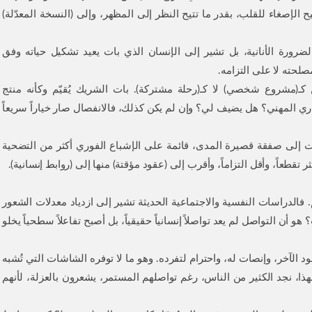
تيح الإصغاء للقلب، بقدر ما تتيح النظر إلى المظهر، وإلى (النسخة المعدّلة)
الضرورة الأنانية، بل تشير إلى الإنسان الذي بات يعيد تشكيل حياته وفق
صلحته لا على التزامه.
كـ(مشروع شخصي) لا كـ(رحلة مشتركة). بات الشريك يُقيّم وكأنه منتج
المهني؟ هل يضيف لي؟ وإن لم يكن كذلك، فالانفصال صار خياراً سريعاً
وّلت إلى صفقة قصيرة المدى، قائمة على الإشباع الفوري أكثر من التضحية
قطعاً، وأقل التزاماً، وأقرب إلى (عقود مؤقتة) منها إلى (روابط إنسانية).
. فالدراسات النفسية والاجتماعية الحديثة تشير إلى ازدياد معدلات الشعور
 أن التواصل لم يعد تواصلاً إنسانياً حقيقياً، بل أصبح تفاعلاً سطحياً يخلو
د الآخر، وإنصات له، واحترام لتفرده. وهو ما لا توفره الشاشات التي تُشبه
لهذا، نجد الكثير من الناس، رغم تواصلهم المستمر، يشعرون بالعزلة، لأنهم