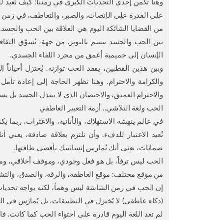
وهنا تكمن إحدى التحديات الكبرى في زمننا: كيف نُعيد
على القدرة على الإنصات، والصبر، والتعاطف، في زمن ا
من القضايا الشائكة اليوم هي العلاقة بين الحب والجسد
بين الحب والجسد تتسم بالتوتر. من جهة، تُسوّق الثق
الإنسان إلى حميمية أعمق من مجرد اللقاء الجسدي.
وبين هذين القطبين، يفقد الحب توازنه. يُختزل أحياناً إل
والكرامة والاحترام. وهنا تظهر الحاجة إلى إعادة تأمل
والاحترام العميق، والاحتضان الذي لا يبتذل الجسد بل يسم
الحب ولغة التلاشي.. أزمة التعبير العاطفي
في عالم ينهشه الاستهلاك، والأنانية، والاغتراب، ربما 
تُعيد الاعتبار للدفء. وأن تلتزم بعلاقة صادقة، يعني أ
ضمانات، يعني أنك تُمارس إنسانيتك بأقصى طاقتها.
الحب ليس ترفاً، بل هو فعل وجودي، وموقف أخلاقي، ومشروع
من موقع مختلف: موقع العاطفة، والرقة، والصدق، والتش
إن الحب في زمن الشاشة ليس وهماً، لكنه يواجه تحديات 
(ذكاء عاطفي) لا يُختزل في التطبيقات، بل يُمارَس في الح
لم تعد اللغة اليوم قادرة على احتواء الحب كما كانت. فا