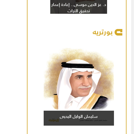
د. عز الدين موسى.. إعادة إعمار
تحقيق التراث
بورتريه
سليمان الوايل اليحيى