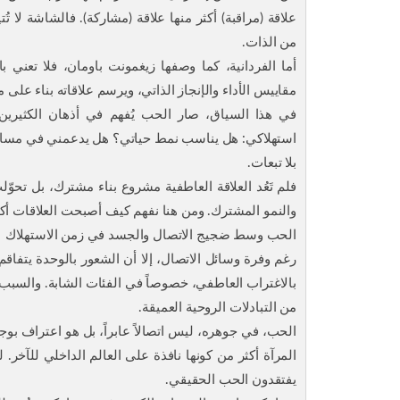
علاقة (مراقبة) أكثر منها علاقة (مشاركة). فالشاشة لا تُ
من الذات.
أما الفردانية، كما وصفها زيغمونت باومان، فلا تعني ب
مقاييس الأداء والإنجاز الذاتي، ويرسم علاقاته بناء على م
في هذا السياق، صار الحب يُفهم في أذهان الكثيرين 
استهلاكي: هل يناسب نمط حياتي؟ هل يدعمني في مساري 
بلا تبعات.
فلم تَعُد العلاقة العاطفية مشروع بناء مشترك، بل تح
والنمو المشترك. ومن هنا نفهم كيف أصبحت العلاقات أكثر ت
الحب وسط ضجيج الاتصال والجسد في زمن الاستهلاك
رغم وفرة وسائل الاتصال، إلا أن الشعور بالوحدة يتفاقم
بالاغتراب العاطفي، خصوصاً في الفئات الشابة. والسبب؟ هو
من التبادلات الروحية العميقة.
الحب، في جوهره، ليس اتصالاً عابراً، بل هو اعتراف بوجو
المرآة أكثر من كونها نافذة على العالم الداخلي للآخر. 
يفتقدون الحب الحقيقي.