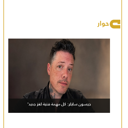
حوار
جيسون سايلر: كل مهمة فنية لغز جديد'