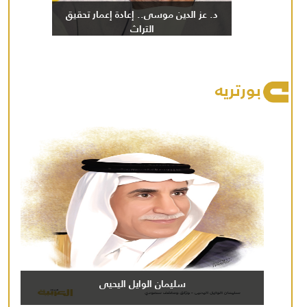
د. عز الدين موسى.. إعادة إعمار تحقيق
التراث
بورتريه
سليمان الوايل اليحيى