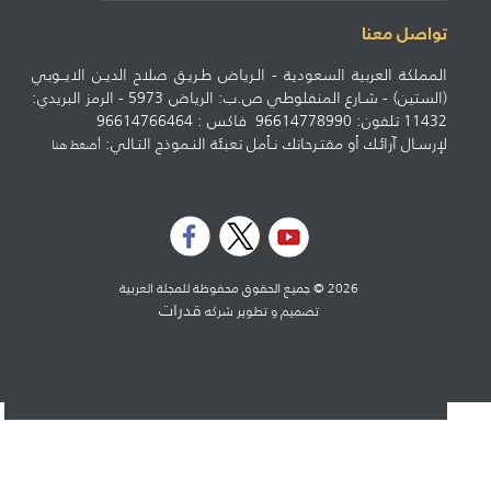
تواصل معنا
المملكة العربية السعودية - الـرياض طـريـق صلاح الديـن الايــوبي
(الستين) - شـارع المنفلوطي ص.ب: الرياض 5973 - الرمز البريدي:
11432 تلفون: 96614778990 فاكس : 96614766464
لإرسـال آرائـك أو مقتـرحاتك نـأمل تعبئة النـموذج التـالي:
أضغط هنا
2026 © جميع الحقوق محفوظة للمجلة العربية
قدرات
تصميم و تطوير شركه