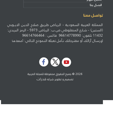
اتصل بنا
تواصل معنا
المملكة العربية السعودية - الـرياض طـريـق صلاح الديـن الايــوبي
(الستين) - شـارع المنفلوطي ص.ب: الرياض 5973 - الرمز البريدي:
11432 تلفون: 96614778990 فاكس : 96614766464
لإرسـال آرائـك أو مقتـرحاتك نـأمل تعبئة النـموذج التـالي:
أضغط هنا
2026 © جميع الحقوق محفوظة للمجلة العربية
قدرات
تصميم و تطوير شركه