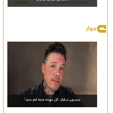
حوار
جيسون سايلر: كل مهمة فنية لغز جديد'