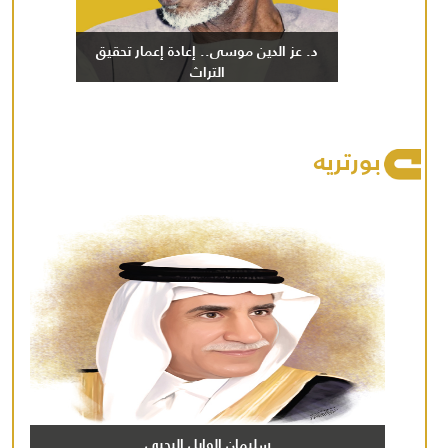
د. عز الدين موسى.. إعادة إعمار تحقيق
التراث
بورتريه
سليمان الوايل اليحيى