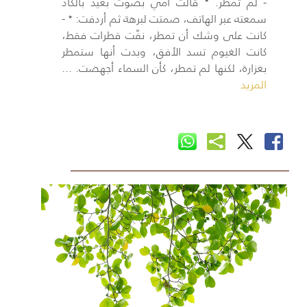
- لم تمطر. ٭ قالت أمي بصوت بعيد بالكاد
سمعته عبر الهاتف، صمتت لبرهة ثم أردفت: ٭ -
كانت على وشك أن تمطر، نفّت قطرات فقط،
كانت الغيوم تسد الأفق، وبدت أنها ستمطر
بغزارة، لكنها لم تمطر، كأن السماء أجهضت. ...
المزيد