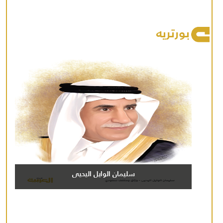
بورتريه
سليمان الوايل اليحيى