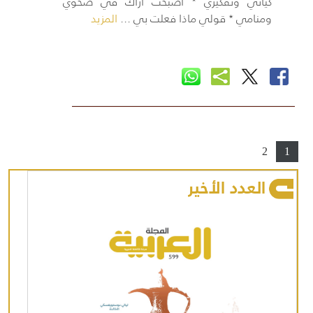
كياني وتفكيري ٭ أصبحت أراك في صحوي
ومنامي ٭ قولي ماذا فعلت بي ...
المزيد
2
1
العدد الأخير