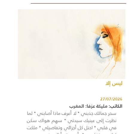
ليس إلا
27/07/2026
الكاتب:
مليكة عزفا: المغرب
سحر جمالك جذبني ٭ لا أعرف ماذا أصابني ٭ لما
نظرت إلى عينيك سيدتي ٭ سهم هواك سكن
في قلبي ٭ احتل كل أجزائي وتفاصيلي ٭ ملكت