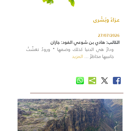
عـزاءٌ وبُشْرى
27/07/2026
الكاتب:
هادي بن شوعي الفود: جازان
ودارٌ هي الدنيا كذلك وصفها ٭ ورودٌ تغشّتْ
جانبيها مخاطرُ ...
المزيد