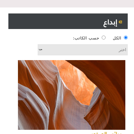
إبداع
الكل
حسب الكاتب:
مراثي الصخور