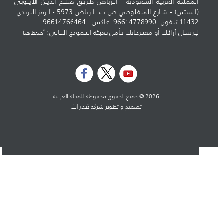
المملكة العربية السعودية - الـرياض طـريـق صلاح الديـن الايــوبي
(الستين) - شـارع المنفلوطي ص.ب: الرياض 5973 - الرمز البريدي:
11432 تلفون: 96614778990 فاكس : 96614766464
لإرسـال آرائـك أو مقتـرحاتك نـأمل تعبئة النـموذج التـالي:
أضغط هنا
2026 © جميع الحقوق محفوظة للمجلة العربية
قدرات
تصميم و تطوير شركه