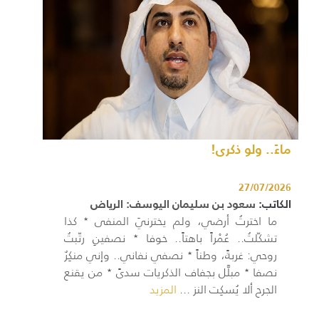
ماءً.. ولو ذكرى!
27/07/2026
الكاتب:
سعود بن سليمان اليوسف: الرياض
ما اخترتُ أرضي، ولم يخترنيَ المنفى ٭ كذا
تشكّلتُ.. عُمْراً باهتاً.. خوفا ٭ نصفينِ رتّبتُ
روحي: غربةً، وطناً ٭ نصفي نفاني.. وإني منكِرٌ
نصفا ٭ مبلَّل بجفاف الذكريات سدىً ٭ من يقنع
الجرح ألا يُسكِت النز ...
المزيد