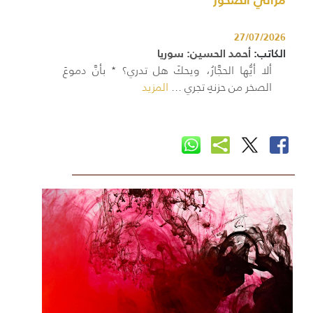
27/07/2026
الكاتب:
أحمد الحسين: سوريا
ألا أيُّها الحجَّارُ، ويحكَ هل تدري؟ ٭ بأنَّ دموعَ
الصخر من حزنهِ تجري ...
المزيد