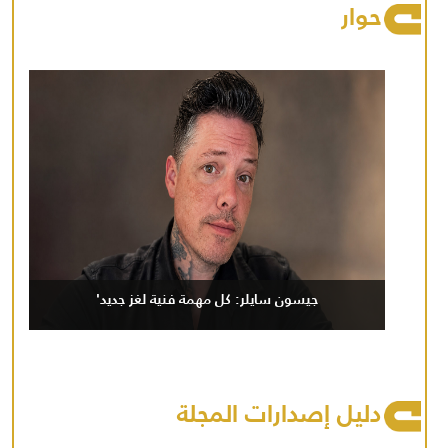
حوار
جيسون سايلر: كل مهمة فنية لغز جديد'
دليل إصدارات المجلة