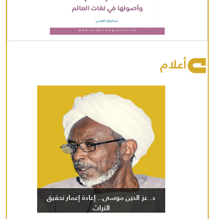
أعلام
د. عز الدين موسى.. إعادة إعمار تحقيق
التراث